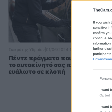
TheCars.g
If you wish 
sensitive in
confirm you
continue se
information 
further disc
Σωκράτης Υδραίος
|
01/06/2024 10:02
participants
Πέντε πράγματα που κάνουν
Downstream 
το αυτοκίνητό σας πιο
ευάλωτο σε κλοπή
Persona
I want t
Opted 
I want t