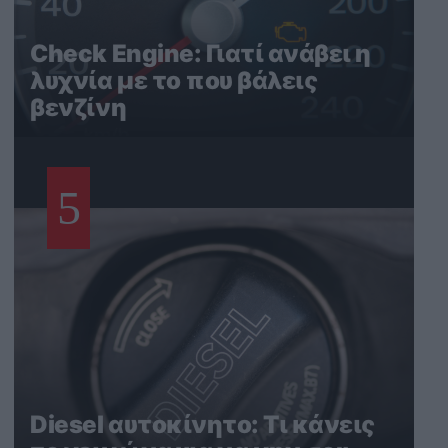
Check Engine: Γιατί ανάβει η
λυχνία με το που βάλεις
βενζίνη
5
Diesel αυτοκίνητο: Τι κάνεις