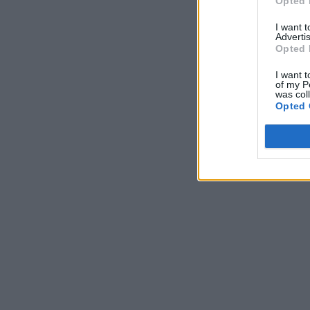
Opted 
I want 
Advertis
Opted 
I want t
of my P
was col
Opted 