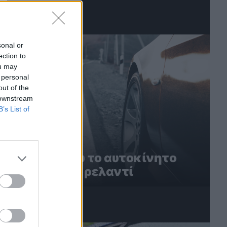
1
sonal or
ection to
ou may
 personal
out of the
 downstream
B’s List of
5 λόγοι που το αυτοκίνητο
τρέμει στο ρελαντί
2