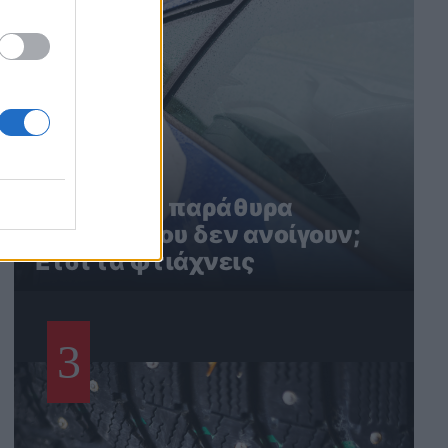
Ηλεκτρικά παράθυρα
αυτοκινήτου δεν ανοίγουν;
Έτσι τα φτιάχνεις
3