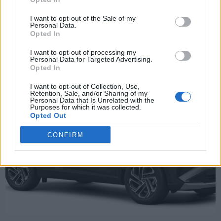
TheCars.gr
|
10/02/2026 19:00
Η Skoda θα παρουσιάσει στο
I want to opt-out of the Sale of my
Personal Data.
πρώτο εξάμηνο του 2026 το
Opted In
ηλεκτρικό Epiq
I want to opt-out of processing my
Personal Data for Targeted Advertising.
Opted In
I want to opt-out of Collection, Use,
Retention, Sale, and/or Sharing of my
Personal Data that Is Unrelated with the
Purposes for which it was collected.
Opted Out
CONFIRM