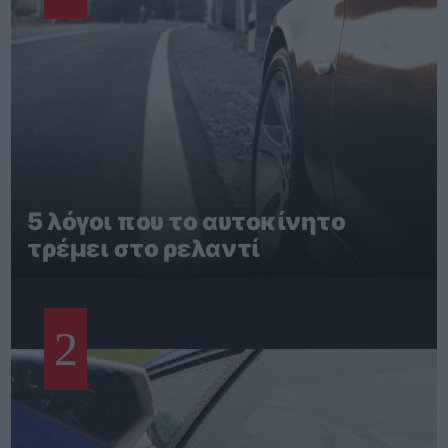
5 λόγοι που το αυτοκίνητο
τρέμει στο ρελαντί
2