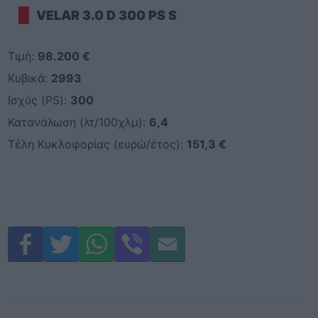
VELAR 3.0 D 300 PS S
Τιμή:
98.200 €
Κυβικά:
2993
Ισχύς (PS):
300
Κατανάλωση (λτ/100χλμ):
6,4
Τέλη Κυκλοφορίας (ευρώ/έτος):
151,3 €