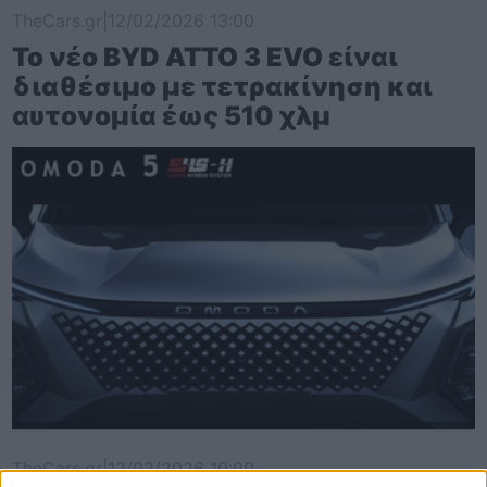
TheCars.gr
|
12/02/2026 13:00
Το νέο BYD ATTO 3 EVO είναι
διαθέσιμο με τετρακίνηση και
αυτονομία έως 510 χλμ
TheCars.gr
|
12/02/2026 10:00