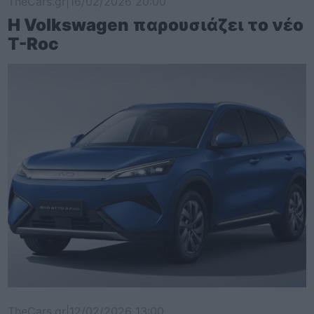
TheCars.gr
|
16/02/2026 20:00
Η Volkswagen παρουσιάζει το νέο
T-Roc
TheCars.gr
|
12/02/2026 13:00