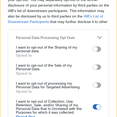
στην τρίτη θέση σε πωλήσεις
disclosure of your personal information by third parties on the
παγκοσμίως με σημαντικά κέρδη και
IAB’s list of downstream participants. This information may
έσοδα, συμπεριλαμβανομένης της
also be disclosed by us to third parties on the
IAB’s List of
Downstream Participants
that may further disclose it to other
αύξησης 21,2% των ετήσιων εσόδων,
third parties.
47% των ετήσιων λειτουργικών κερδών
Personal Data Processing Opt Outs
και των καθαρών κερδών από έτος σε
I want to opt-out of the Sharing of my
έτος πάνω από 40% το 2022.
personal data.
Opted In
Hyundai
I want to opt-out of the Sale of my
Personal Data.
Opted In
I want to opt-out of processing my
Personal Data for Targeted Advertising.
Opted In
I want to opt-out of Collection, Use,
Retention, Sale, and/or Sharing of my
Personal Data that Is Unrelated with the
Purposes for which it was collected.
Opted Out