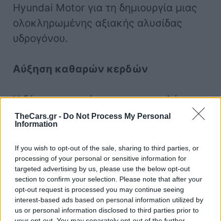
Hyundai Motor για τη δημιουργία μιας
ολοκληρωμένης αξιακής αλυσίδας
υδρογόνου.
Αύξηση καθαρών κερδών
Η δύναμη της μάρκας και οι πωλήσεις
της μάρκας έχουν αυξηθεί σημαντικά
TheCars.gr -
Do Not Process My Personal
Information
στη Βόρεια Αμερική και την Ευρώπη. Η
Ινδία σημείωσε επίσης μια
If you wish to opt-out of the sale, sharing to third parties, or
processing of your personal or sensitive information for
αξιοσημείωτη άνοδο στην αξία του
targeted advertising by us, please use the below opt-out
brand, που αποδίδεται στο σχεδιασμό
section to confirm your selection. Please note that after your
και τις καινοτομίες της. Αυτή η
opt-out request is processed you may continue seeing
interest-based ads based on personal information utilized by
ανάπτυξη συνέβαλε στην κατάταξή της
us or personal information disclosed to third parties prior to
your opt-out. You may separately opt-out of the further