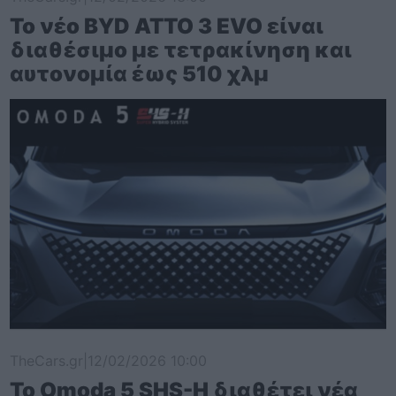
Το νέο BYD ATTO 3 EVO είναι
διαθέσιμο με τετρακίνηση και
αυτονομία έως 510 χλμ
TheCars.gr
|
12/02/2026 10:00
Το Omoda 5 SHS-H διαθέτει νέα