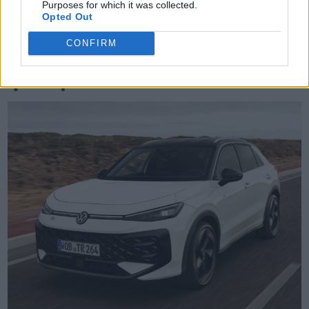
Purposes for which it was collected.
Opted Out
TheCars.gr
|
19/02/2026 18:00
CONFIRM
Δοκιμάζουμε το οικογενειακό
ηλεκτρικό Omoda 5