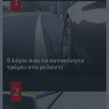
1
5 λόγοι που το αυτοκίνητο
τρέμει στο ρελαντί
2