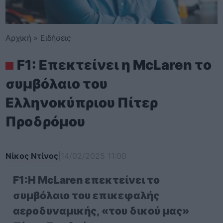
Αρχική
»
Ειδήσεις
F1: Επεκτείνει η McLaren το
συμβόλαιο του
Ελληνοκύπριου Πίτερ
Πρoδρόμου
Νίκος Ντίνος
|
14/02/2025 11:00
F1:Η McLaren επεκτείνει το
συμβόλαιο του επικεφαλής
αεροδυναμικής, «του δικού μας»