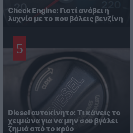
Check Engine: Γιατί ανάβει η
λυχνία με το που βάλεις βενζίνη
5
Diesel αυτοκίνητο: Τι κάνεις το
χειμώνα για να μην σου βγάλει
ζημιά από το κρύο