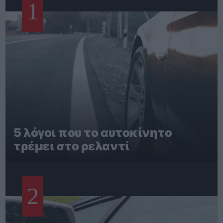
1
5 λόγοι που το αυτοκίνητο
τρέμει στο ρελαντί
2