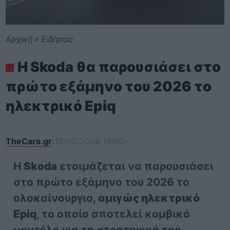
Αρχική
»
Ειδήσεις
Η Skoda θα παρουσιάσει στο
πρώτο εξάμηνο του 2026 το
ηλεκτρικό Epiq
TheCars.gr
|
10/02/2026 19:00
Η
Skoda
ετοιμάζεται να παρουσιάσει
στο πρώτο εξάμηνο του 2026 το
ολοκαίνουργιο,
αμιγώς ηλεκτρικό
Epiq
, το οποίο αποτελεί κομβικό
μοντέλο για τη στρατηγική της