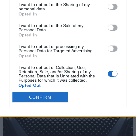
I want to opt-out of the Sharing of my
personal data.
Opted In
I want to opt-out of the Sale of my
Personal Data.
TheCars.gr
|
12/02/2026 13:00
Opted In
Το νέο BYD ATTO 3 EVO είναι
I want to opt-out of processing my
διαθέσιμο με τετρακίνηση και
Personal Data for Targeted Advertising.
Opted In
αυτονομία έως 510 χλμ
I want to opt-out of Collection, Use,
Retention, Sale, and/or Sharing of my
Personal Data that Is Unrelated with the
Purposes for which it was collected.
Opted Out
CONFIRM