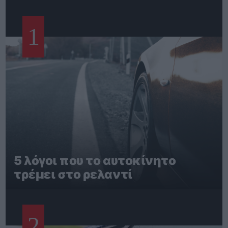
1
5 λόγοι που το αυτοκίνητο
τρέμει στο ρελαντί
2