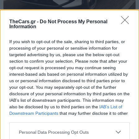
TheCars.gr -
Do Not Process My Personal
Information
TheCars.gr
|
16/02/2026 20:00
If you wish to opt-out of the sale, sharing to third parties, or
Η Volkswagen παρουσιάζει το νέο
processing of your personal or sensitive information for
T-Roc
targeted advertising by us, please use the below opt-out
section to confirm your selection. Please note that after your
opt-out request is processed you may continue seeing
interest-based ads based on personal information utilized by
us or personal information disclosed to third parties prior to
your opt-out. You may separately opt-out of the further
disclosure of your personal information by third parties on the
IAB’s list of downstream participants. This information may
also be disclosed by us to third parties on the
IAB’s List of
Downstream Participants
that may further disclose it to other
third parties.
Personal Data Processing Opt Outs