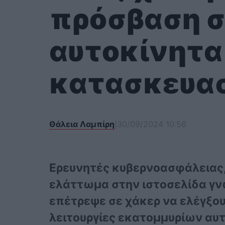
πρόσβαση σ
αυτοκίνητα
κατασκευα
Θάλεια Λαμπίρη
|
30/09/2024 10:56
Ερευνητές κυβερνοασφάλειας
ελάττωμα στην ιστοσελίδα γν
επέτρεψε σε χάκερ να ελέγξο
λειτουργίες εκατομμυρίων αυ