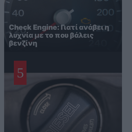
Check Engine: Γιατί ανάβει η
λυχνία με το που βάλεις
βενζίνη
5