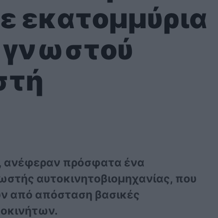
ε εκατομμύρια
 γνωστού
στή
, ανέφεραν πρόσφατα ένα
ωστής αυτοκινητοβιομηχανίας, που
υν από απόσταση βασικές
τοκινήτων.