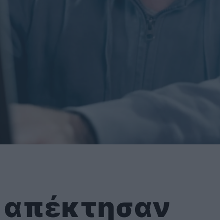
 απέκτησαν