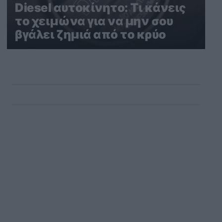
Diesel αυτοκίνητο: Τι κάνεις
το χειμώνα για να μην σου
βγάλει ζημιά από το κρύο