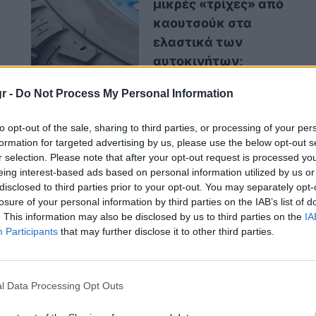
μικρές «τρίχες» από
καουτσούκ στα
ελαστικά των
αυτοκινήτων;
r -
Do Not Process My Personal Information
to opt-out of the sale, sharing to third parties, or processing of your per
 θέση
να ενεργοποιήσουν την κάμερα
από
formation for targeted advertising by us, please use the below opt-out s
r selection. Please note that after your opt-out request is processed y
eing interest-based ads based on personal information utilized by us or
disclosed to third parties prior to your opt-out. You may separately opt-
losure of your personal information by third parties on the IAB’s list of
. This information may also be disclosed by us to third parties on the
IA
Participants
that may further disclose it to other third parties.
νό ασφαλείας, ήταν προσβάσιμο μέσα από την
είχαν πρόσβαση
σε όλα τα διαδικτυακά
υ κατασκευαστή.
l Data Processing Opt Outs