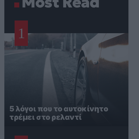
Most Read
1
5 λόγοι που το αυτοκίνητο
τρέμει στο ρελαντί