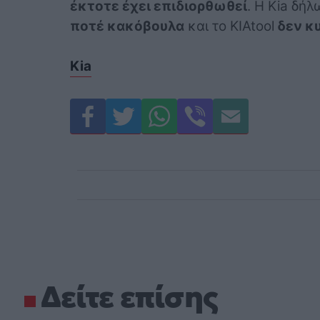
έκτοτε έχει επιδιορθωθεί
. Η Kia δή
ποτέ κακόβουλα
και το KIAtool
δεν κ
Kia
Δείτε επίσης