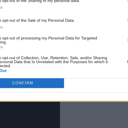
o opt-out of the Sharing of my personal data.
be που έδειξε ότι είχε πρόσβαση σε ένα
Kia
In
ζεται
KIAtool
. Αρχικά εισάγει
τον αριθμό
ου
και την πολιτεία,
για να αποκτήσει το VIN
o opt-out of the Sale of my Personal Data.
 ληφθούν όλα τα δεδομένα, ο Curry πηγαίνει
In
δωμα» και οι πόρτες ανοίγουν.
to opt-out of processing my Personal Data for Targeted
ing.
In
o opt-out of Collection, Use, Retention, Sale, and/or Sharing
ersonal Data that Is Unrelated with the Purposes for which it
 19 (με τον οδηγό!)
lected.
Out
CONFIRM