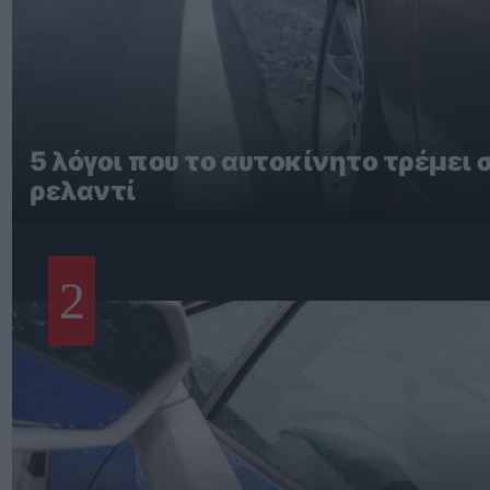
5 λόγοι που το αυτοκίνητο τρέμει 
ρελαντί
2