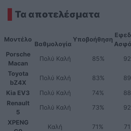
Τα αποτελέσματα
Εφεδ
Μοντέλο
Υποβοήθηση
Βαθμολογία
Ασφά
Porsche
Πολύ Καλή
85%
9
Macan
Toyota
Πολύ Καλή
83%
8
bZ4X
Kia EV3
Πολύ Καλή
74%
8
Renault
Πολύ Καλή
73%
9
5
XPENG
Καλή
71%
7