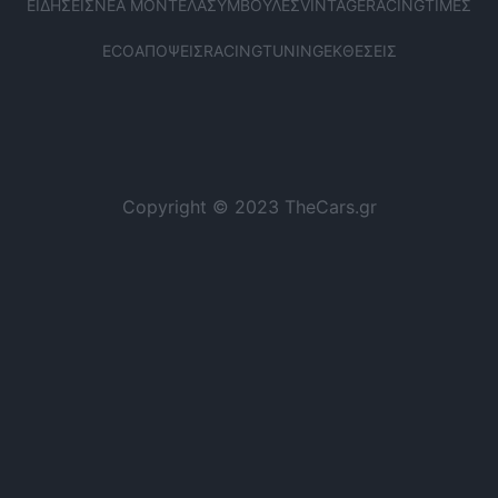
ΕΙΔΉΣΕΙΣ
ΝΈΑ ΜΟΝΤΈΛΑ
ΣΥΜΒΟΥΛΈΣ
VINTAGE
RACING
ΤΙΜΈΣ
ECO
ΑΠΌΨΕΙΣ
RACING
TUNING
ΕΚΘΈΣΕΙΣ
Copyright © 2023 TheCars.gr