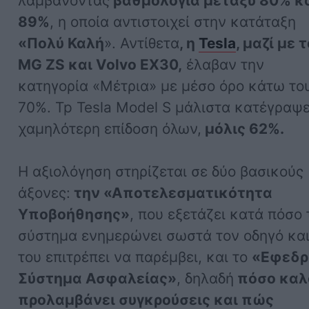
λαμβάνοντας
βαθμολογία μεταξύ 80% κ
89%
, η οποία αντιστοιχεί στην κατάταξη
«Πολύ Καλή
». Αντίθετα
, η
Tesla
, μαζί με 
MG ZS και Volvo EX30,
έλαβαν την
κατηγορία «Μέτρια» με μέσο όρο κάτω το
70%. Tp Tesla Model S μάλιστα κατέγραψε
χαμηλότερη επίδοση όλων,
μόλις 62%.
Η αξιολόγηση στηρίζεται σε δύο βασικούς
άξονες:
την «Αποτελεσματικότητα
Υποβοήθησης»
, που εξετάζει κατά πόσο 
σύστημα ενημερώνει σωστά τον οδηγό κα
του επιτρέπει να παρέμβει, και το
«Εφεδρ
Σύστημα Ασφαλείας»
, δηλαδή
πόσο καλ
προλαμβάνει συγκρούσεις και πώς