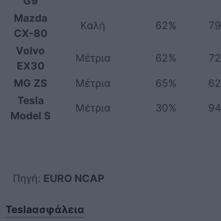
G9
Mazda
Καλή
62%
7
CX-80
Volvo
Μέτρια
62%
7
EX30
MG ZS
Μέτρια
65%
6
Tesla
Μέτρια
30%
9
Model S
Πηγή:
EURO NCAP
Tesla
ασφάλεια