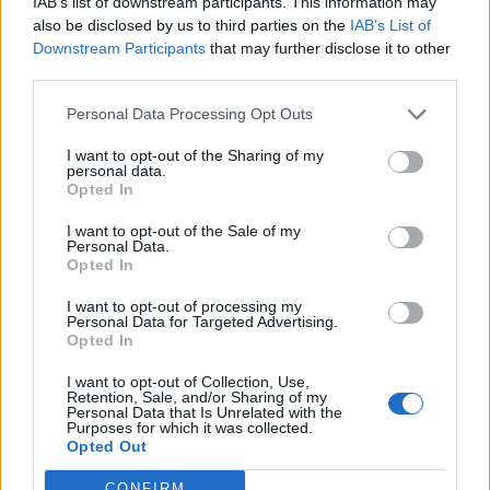
IAB’s list of downstream participants. This information may
also be disclosed by us to third parties on the
IAB’s List of
Downstream Participants
that may further disclose it to other
third parties.
Personal Data Processing Opt Outs
I want to opt-out of the Sharing of my
personal data.
Opted In
I want to opt-out of the Sale of my
Personal Data.
Opted In
I want to opt-out of processing my
Personal Data for Targeted Advertising.
Opted In
I want to opt-out of Collection, Use,
Retention, Sale, and/or Sharing of my
TheCars.gr
|
19/02/2026 18:00
Personal Data that Is Unrelated with the
Purposes for which it was collected.
Δοκιμάζουμε το οικογενειακό
Opted Out
ηλεκτρικό Omoda 5
CONFIRM