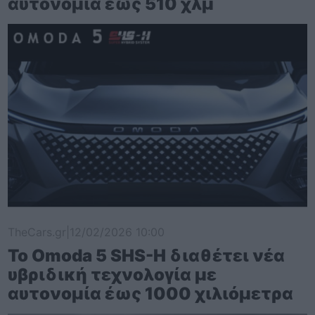
αυτονομία έως 510 χλμ
TheCars.gr
|
12/02/2026 10:00
Το Omoda 5 SHS-H διαθέτει νέα
υβριδική τεχνολογία με
αυτονομία έως 1000 χιλιόμετρα