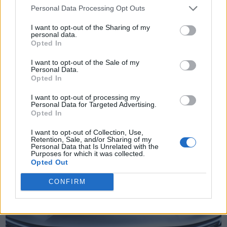
Personal Data Processing Opt Outs
I want to opt-out of the Sharing of my
personal data.
Opted In
I want to opt-out of the Sale of my
Personal Data.
Opted In
TheCars.gr
|
12/02/2026 13:00
I want to opt-out of processing my
Personal Data for Targeted Advertising.
Το νέο BYD ATTO 3 EVO είναι
Opted In
διαθέσιμο με τετρακίνηση και
I want to opt-out of Collection, Use,
αυτονομία έως 510 χλμ
Retention, Sale, and/or Sharing of my
Personal Data that Is Unrelated with the
Purposes for which it was collected.
Opted Out
CONFIRM