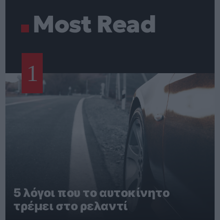
Most Read
1
5 λόγοι που το αυτοκίνητο
τρέμει στο ρελαντί