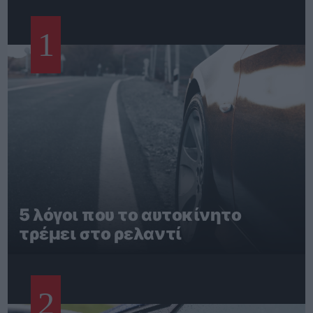
1
5 λόγοι που το αυτοκίνητο
τρέμει στο ρελαντί
2