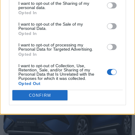
I want to opt-out of the Sharing of my
personal data.
Opted In
I want to opt-out of the Sale of my
Personal Data.
TheCars.gr
|
16/02/2026 20:00
Opted In
Η Volkswagen παρουσιάζει το νέο
I want to opt-out of processing my
Personal Data for Targeted Advertising.
T-Roc
Opted In
I want to opt-out of Collection, Use,
Retention, Sale, and/or Sharing of my
Personal Data that Is Unrelated with the
Purposes for which it was collected.
Opted Out
CONFIRM