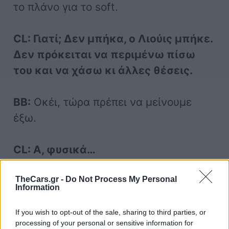
το πλάνο για το soft.
CL: Γιατί; Δεν μπήκα, ο Λιούις μπήκε.
Δεν πρόκειται να περιμένω πίσω
του και να χάσω κι άλλες θέσεις.
BB:
Οκέι, τώρα πρέπει να μείνουμε
έξω.
CL: Α, φυσικά…
TheCars.gr -
Do Not Process My Personal
O
Leclerc τερμάτισε στο GP της
Information
Ίμολα 6ος, ενώ ο Hamilton τελείωσε
τον αγώνα στην 4η θέση.
If you wish to opt-out of the sale, sharing to third parties, or
processing of your personal or sensitive information for