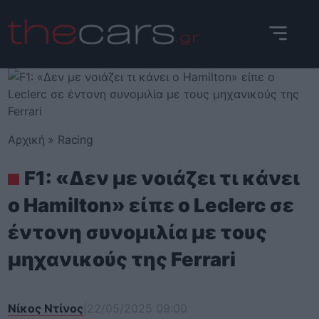
Skip
to
content
Αρχική
»
Racing
F1: «Δεν με νοιάζει τι κάνει
ο Hamilton» είπε ο Leclerc σε
έντονη συνομιλία με τους
μηχανικούς της Ferrari
Νίκος Ντίνος
|
22/05/2025 09:00