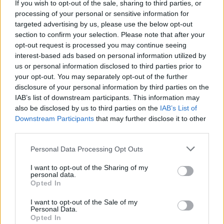
If you wish to opt-out of the sale, sharing to third parties, or
«Και στο τέλος της ημέρας,
είμαστε σε
processing of your personal or sensitive information for
targeted advertising by us, please use the below opt-out
ανταγωνισμό με άλλες ομάδες.
section to confirm your selection. Please note that after your
opt-out request is processed you may continue seeing
interest-based ads based on personal information utilized by
«Και αν είμαστε
us or personal information disclosed to third parties prior to
αποπροσανατολισμένοι ή δεν
your opt-out. You may separately opt-out of the further
disclosure of your personal information by third parties on the
είμαστε συγκεντρωμένοι στα σωστά
IAB’s list of downstream participants. This information may
πράγματα, θα χάσουμε από τον
also be disclosed by us to third parties on the
IAB’s List of
Downstream Participants
that may further disclose it to other
ανταγωνισμό.»
third parties.
Personal Data Processing Opt Outs
I want to opt-out of the Sharing of my
personal data.
Opted In
I want to opt-out of the Sale of my
Personal Data.
Opted In