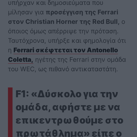
υπήρχαν και δημοσιεύματα που
μίλησαν για
προσέγγιση της Ferrari
στον Christian Horner της Red Bull,
ο
όποιος όμως απέρριψε την πρόταση.
Ταυτόχρονα, υπήρξε και φημολογία ότι
η
Ferrari σκέφτεται τον Antonello
Coletta,
ηγέτης της Ferrari στην ομάδα
του WEC, ως πιθανό αντικαταστάτη.
F1: «Δύσκολο για την
ομάδα, αφήστε με να
επικεντρωθούμε στο
πρωτάθλημα» είπε ο