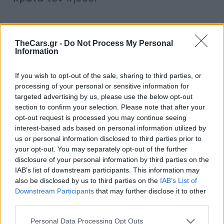
Ο ίδιος έχει πει για τα θρησκευτικά
σύμβολα: «Φεύγω από την εκκλησία
TheCars.gr -
Do Not Process My Personal
Information
την Κυριακή και λέω, « γνωρίζω
πραγματικά την κατεύθυνσή μου, ξέρω
If you wish to opt-out of the sale, sharing to third parties, or
processing of your personal or sensitive information for
προς τα που να πάω».
targeted advertising by us, please use the below opt-out
section to confirm your selection. Please note that after your
opt-out request is processed you may continue seeing
Για αυτό ο Χάμιλτον, έχει χαράξει μια
interest-based ads based on personal information utilized by
πυξίδα στο στήθος του, που συμβολίζει
us or personal information disclosed to third parties prior to
your opt-out. You may separately opt-out of the further
την εκκλησία, που τον βοήθησε να βρει
disclosure of your personal information by third parties on the
την «πυξίδα» του. Επίσης για να τιμήσει
IAB’s list of downstream participants. This information may
also be disclosed by us to third parties on the
IAB’s List of
την οικογένειά του, έχει γράψει στους
Downstream Participants
that may further disclose it to other
ώμους του, τις λέξεις «οικογένεια» και
third parties.
«πίστη».
Personal Data Processing Opt Outs