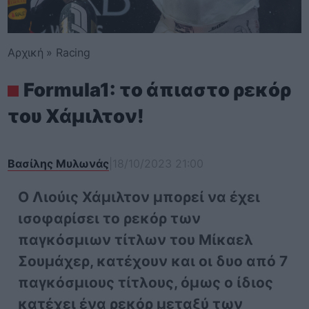
Αρχική
»
Racing
Formula1: τo άπιαστο ρεκόρ
του Χάμιλτον!
Βασίλης Μυλωνάς
|
18/10/2023 21:00
O Λιούις Χάμιλτον μπορεί να έχει
ισοφαρίσει το ρεκόρ των
παγκόσμιων τίτλων του Μίκαελ
Σουμάχερ, κατέχουν και οι δυο από 7
παγκόσμιους τίτλους, όμως ο ίδιος
κατέχει ένα ρεκόρ μεταξύ των