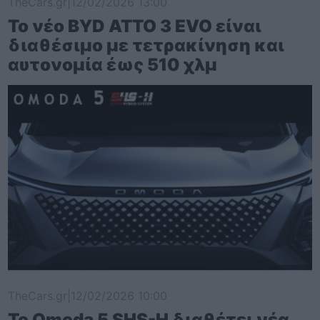
TheCars.gr
|
12/02/2026 13:00
Το νέο BYD ATTO 3 EVO είναι
διαθέσιμο με τετρακίνηση και
αυτονομία έως 510 χλμ
TheCars.gr
|
12/02/2026 10:00
Το Omoda 5 SHS-H διαθέτει νέα