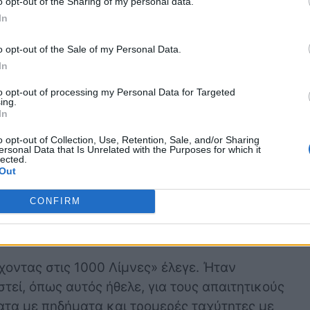
o opt-out of the Sharing of my personal data.
In
o opt-out of the Sale of my Personal Data.
In
to opt-out of processing my Personal Data for Targeted
ing.
In
o opt-out of Collection, Use, Retention, Sale, and/or Sharing
ersonal Data that Is Unrelated with the Purposes for which it
lected.
Out
CONFIRM
οντας στις 1000 Λίμνες» έλεγε. Ήταν
τεί, όπως αυτός ήθελε, για τους απαιτητικούς
ατα με πηδήματα και τρομερές ταχύτητες με