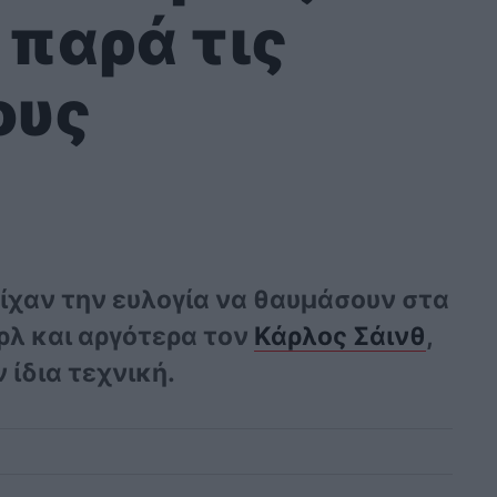
 παρά τις
ους
είχαν την ευλογία να θαυμάσουν στα
ρλ και αργότερα τον
Κάρλος Σάινθ
,
 ίδια τεχνική.