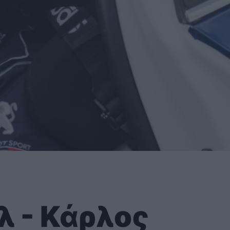
λ - Κάρλος