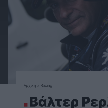
Αρχική
»
Racing
Βάλτερ Ρερ