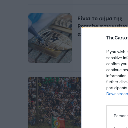
Είναι το σήμα της
Porsche φτιαγμένο
από χρυσό;
TheCars.g
If you wish 
sensitive in
confirm you
continue se
information 
further disc
participants
Downstream 
Persona