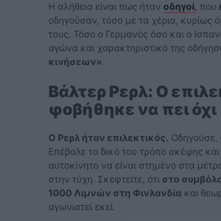
H αλήθεια είναι πως ήταν
οδηγοί
, που
οδηγούσαν, τόσο με τα χέρια, κυρίως ό
τους. Τόσο ο Γερμανός όσο και ο Ισπα
αγώνα και χαρακτηριστικό της οδήγησ
κινήσεων»
.
Βάλτερ Ρερλ: Ο επιλ
φοβήθηκε να πει όχι
Ο Ρερλ ήταν επιλεκτικός.
Οδηγούσε, 
Επέβαλε το δικό του τρόπο σκέψης και
αυτοκίνητο να είναι στημένο στα μέτρ
στην τύχη. Σκεφτείτε, ότι
στο συμβόλα
1000 Λιμνών στη Φινλανδία
και θεωρ
αγωνιστεί εκεί.