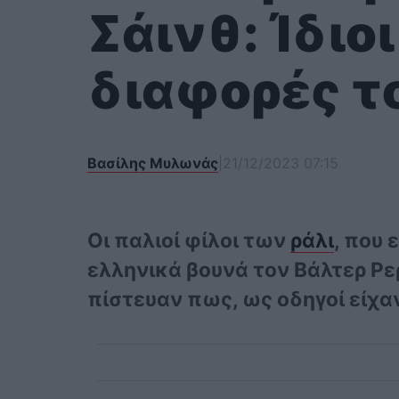
Σάινθ: Ίδιοι
διαφορές τ
Βασίλης Μυλωνάς
|
21/12/2023 07:15
Οι παλιοί φίλοι των
ράλι
, που 
ελληνικά βουνά τον Βάλτερ Ρε
πίστευαν πως, ως οδηγοί είχαν