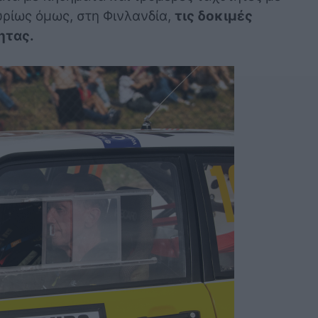
υρίως όμως, στη Φινλανδία,
τις δοκιμές
ητας.