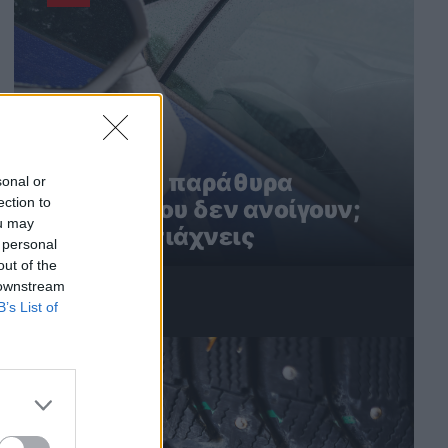
Ηλεκτρικά παράθυρα
sonal or
ection to
αυτοκινήτου δεν ανοίγουν;
ou may
Έτσι τα φτιάχνεις
 personal
out of the
 downstream
B’s List of
3