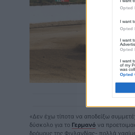
I want t
Opted 
I want t
Opted 
I want 
Advertis
Opted 
I want t
of my P
was col
Opted 
«Δεν έχω τίποτα να αποδείξω συμμετέχ
δύσκολο για το
Γερμανό
να προετοιμασ
δρόμους της Φινλανδίας- πολλά χασίμ