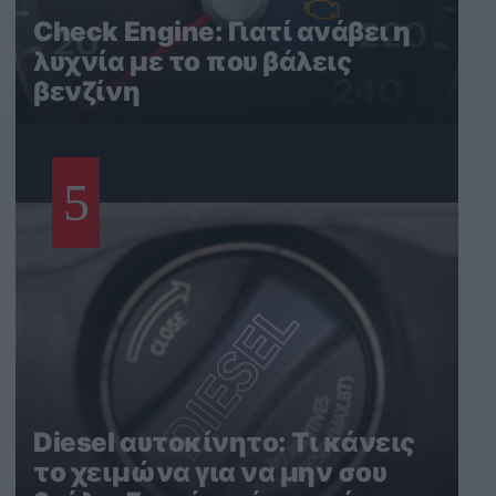
Check Engine: Γιατί ανάβει η
λυχνία με το που βάλεις
βενζίνη
5
Diesel αυτοκίνητο: Τι κάνεις
το χειμώνα για να μην σου