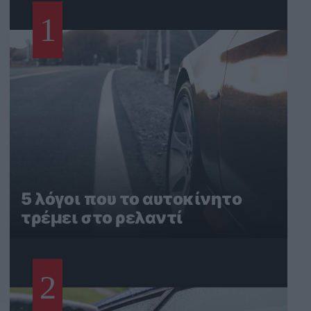
1
5 λόγοι που το αυτοκίνητο
τρέμει στο ρελαντί
2