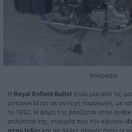
Wikipedia
Η
Royal Enfield Bullet
είναι μία από τις μ
μοτοσυκλέτες σε συνεχή παραγωγή, με ισ
το 1932. Η φήμη της βασίζεται στην ανθεκ
απλότητά της, στοιχεία που την κάνουν ι
δ
στην Ινδί
α και σε άλλες αγορές όπου οι σ