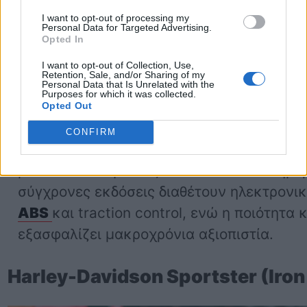
από τις πιο α
ξιόπιστες adventure μοτοσ
I want to opt-out of processing my
Με κινητήρες
645cc (V-Strom 650) και 
Personal Data for Targeted Advertising.
Opted In
1000)
, οι μοτοσυκλέτες αυτές προσφέρου
χειρισμού και εξαιρετική αντοχή τόσο στη
I want to opt-out of Collection, Use,
Retention, Sale, and/or Sharing of my
ελαφρύ off-road.
Personal Data that Is Unrelated with the
Purposes for which it was collected.
Opted Out
Η V-Strom 650, ειδικά, έχει αναγνωριστεί 
CONFIRM
καλύτερες επιλογές για αναβάτες που θέλ
μοτοσυκλέτα για ταξίδια αλλά και καθημερ
σύγχρονες εκδόσεις διαθέτουν ηλεκτρονι
ABS
και traction control, ενώ η ποιότητα
εξασφαλίζει μακροχρόνια αξιοπιστία.
Harley-Davidson Sportster (Iron