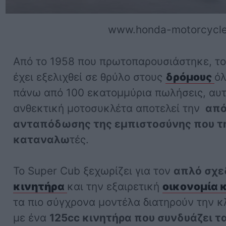
www.honda-motorcycle
Από το 1958 που πρωτοπαρουσιάστηκε, τ
έχει εξελιχθεί σε θρύλο στους
δρόμους
όλ
πάνω από 100 εκατομμύρια πωλήσεις, αυτ
ανθεκτική μοτοσυκλέτα αποτελεί την
από
ανταπόδωσης της εμπιστοσύνης που τη
καταναλω
τές.
Το Super Cub ξεχωρίζει για τον
απλό σχε
κινητήρα
και την εξαιρετική
οικονομία 
τα πιο σύγχρονα μοντέλα διατηρούν την κ
με ένα
125cc κινητήρα που συνδυάζει τ