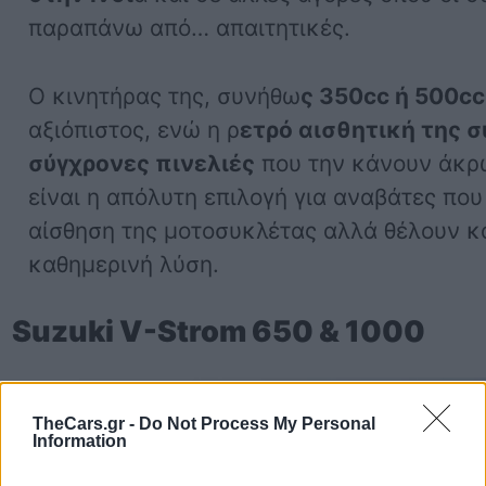
παραπάνω από… απαιτητικές.
Ο κινητήρας της, συνήθω
ς 350cc ή 500cc
αξιόπιστος, ενώ η ρ
ετρό αισθητική της 
σύγχρονες πινελιές
που την κάνουν άκρω
είναι η απόλυτη επιλογή για αναβάτες πο
αίσθηση της μοτοσυκλέτας αλλά θέλουν κα
καθημερινή λύση.
Suzuki V-Strom 650 & 1000
TheCars.gr -
Do Not Process My Personal
Information