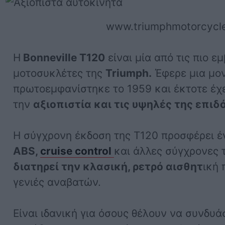
www.triumphmotorcycle
Η
Bonneville T120
είναι μία από τις πιο ε
μοτοσυκλέτες της
Triumph.
Έφερε μια μον
πρωτοεμφανίστηκε το 1959 και έκτοτε έχει
την
αξιοπιστία και τις υψηλές της επιδό
Η σύγχρονη έκδοση της T120 προσφέρει έ
ABS,
cruise control
και άλλες σύγχρονες 
διατηρεί την κλασική, ρετρό αισθητ
ική
γενιές αναβατών.
Είναι ιδανική για όσους θέλουν να συνδυά