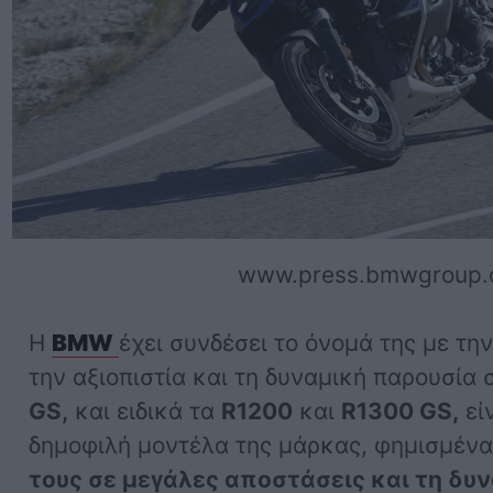
www.press.bmwgroup
Η
BMW
έχει συνδέσει το όνομά της με τη
την αξιοπιστία και τη δυναμική παρουσία 
GS,
και ειδικά τα
R1200
και
R1300 GS,
είν
δημοφιλή μοντέλα της μάρκας, φημισμένα 
τους σε μεγάλες αποστάσεις και τη δυ