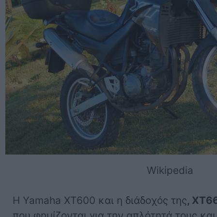
Wikipedia
Η Yamaha XT600 και η διάδοχός της
, XT6
που φημίζονται για την απλότητά τους και