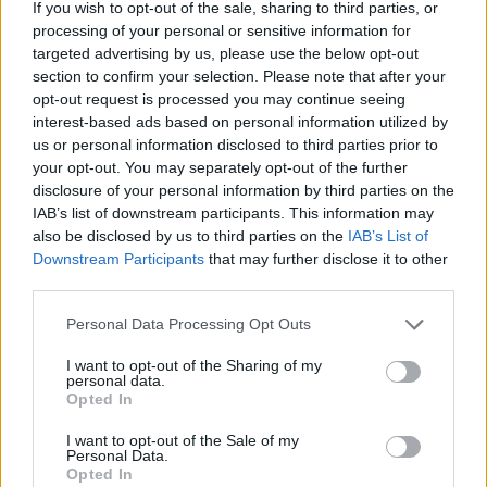
If you wish to opt-out of the sale, sharing to third parties, or
processing of your personal or sensitive information for
targeted advertising by us, please use the below opt-out
section to confirm your selection. Please note that after your
opt-out request is processed you may continue seeing
interest-based ads based on personal information utilized by
us or personal information disclosed to third parties prior to
your opt-out. You may separately opt-out of the further
disclosure of your personal information by third parties on the
IAB’s list of downstream participants. This information may
also be disclosed by us to third parties on the
IAB’s List of
Downstream Participants
that may further disclose it to other
www.suzuki.gr
third parties.
Personal Data Processing Opt Outs
Μια μηχανή που βλέπεις α
ρκετά συχνά σ
I want to opt-out of the Sharing of my
personal data.
στην πόλη, είτε στην επαρχία.
Opted In
I want to opt-out of the Sale of my
Η σειρά
V-Strom της Suzuki
έχει κερδίσε
Personal Data.
Opted In