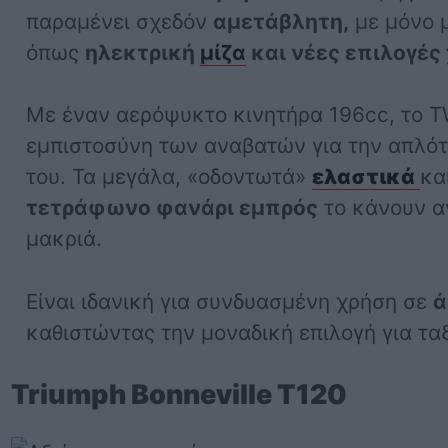
παραμένει σχεδόν
αμετάβλητη,
με μόνο 
όπως
ηλεκτρική
μίζα
και νέες επιλογέ
Με έναν αερόψυκτο κινητήρα 196cc, το T
εμπιστοσύνη των αναβατών για την απλότ
του. Τα μεγάλα, «οδοντωτά»
ελαστικά
κα
τετράφωνο φανάρι εμπρός
το κάνουν α
μακριά.
Είναι ιδανική για συνδυασμένη χρήση σε
ά
καθιστώντας την μοναδική επιλογή για ταξί
Triumph Bonneville T120