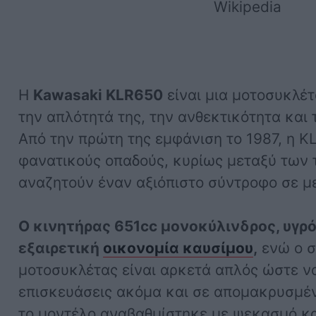
Wikipedia
Η
Kawasaki KLR650
είναι μια μοτοσυκλέτ
την απλότητά της, την ανθεκτικότητα και τ
Από την πρώτη της εμφάνιση το 1987, η KL
φανατικούς οπαδούς, κυρίως μεταξύ των 
αναζητούν έναν αξιόπιστο σύντροφο σε με
Ο κινητήρας 651cc μονοκύλινδρος, υγρ
εξαιρετική
οικονομία καυσίμου
,
ενώ ο σ
μοτοσυκλέτας είναι αρκετά απλός ώστε να
επισκευάσεις ακόμα και σε απομακρυσμέν
το μοντέλο αναβαθμίστηκε με ψεκασμό κα