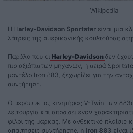
Wikipedia
Η H
arley-Davidson Sportster
είναι μια κλ
λάτρεις της αμερικανικής κουλτούρας στη
Παρόλο που οι
Harley-Davidson
δεν έχου
πιο αξιόπιστων μηχανών, η σειρά Sportster
μοντέλο Iron 883, ξεχωρίζει για την αντο
συντήρηση.
Ο αερόψυκτος κινητήρας V-Twin των 883c
λειτουργία και αποδίδει έναν χαρακτηριστ
φίλοι της μάρκας. Με ανθεκτικό πλαίσιο κ
απαιτήσεις συντήρησης, η
Iron 883
είναι 