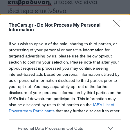
επιβράδυνση,
μπορεί να είναι
ιδιαίτερα επικίνδυνο.
TheCars.gr -
Do Not Process My Personal
Αρχίκα, κουράζεις το αυτοκίνητο και
Information
του βάζεις παραπάνω φόρτο, χωρίς
If you wish to opt-out of the sale, sharing to third parties, or
λόγος. Επίσης, κάνοντας αυτό το
processing of your personal or sensitive information for
λάθος, ο
κινητήρας
σου λειτουργεί
targeted advertising by us, please use the below opt-out
section to confirm your selection. Please note that after your
λιγότερο αποδοτικά, η θερμοκρασία του
opt-out request is processed you may continue seeing
μπορεί να αυξάνεται ενώ μπορεί και να
interest-based ads based on personal information utilized by
us or personal information disclosed to third parties prior to
προκληθούν προβλήματα και με το
your opt-out. You may separately opt-out of the further
σύστημα χρονισμού.
disclosure of your personal information by third parties on the
IAB’s list of downstream participants. This information may
also be disclosed by us to third parties on the
IAB’s List of
Σε έναν υπερτροφοδοτούμενο κινητήρα
Downstream Participants
that may further disclose it to other
third parties.
(δηλαδή σε κινητήρα με
τουρμπίνες
),
υπάρχει επιπλέον και ο κίνδυνος
Personal Data Processing Opt Outs