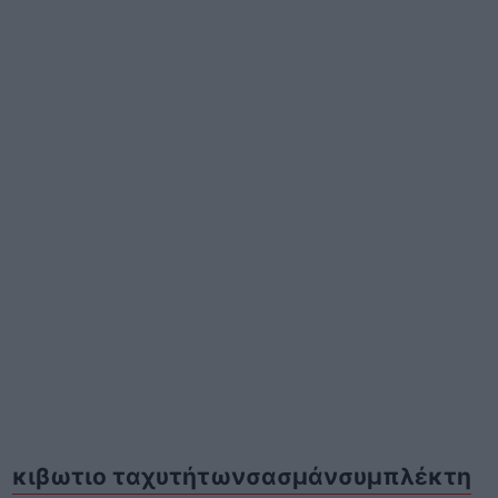
κιβωτιο ταχυτήτων
σασμάν
συμπλέκτη