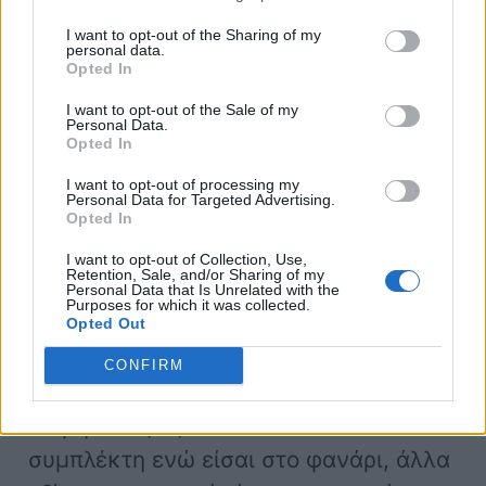
πρόωρης ανάφλεξης σε χαμηλές
I want to opt-out of the Sharing of my
personal data.
ταχύτητες, ένα φαινόμενο που μπορεί
Opted In
να προκαλέσει ζημιές στους
μπουζί
ή
I want to opt-out of the Sale of my
ακόμη και ρωγμές στα έμβολα.
Personal Data.
Opted In
I want to opt-out of processing my
Personal Data for Targeted Advertising.
Opted In
Δεν βγάζεις το πόδι σου από
I want to opt-out of Collection, Use,
Retention, Sale, and/or Sharing of my
τον συμπλέκτη ενώ δεν το
Personal Data that Is Unrelated with the
Purposes for which it was collected.
χρησιμοποιείς
Opted Out
CONFIRM
Είπαμε ότι πρέπει να βάζεις νεκρά και
να μην πιέζεις το πεντάλ του
συμπλέκτη ενώ είσαι στο φανάρι, άλλα