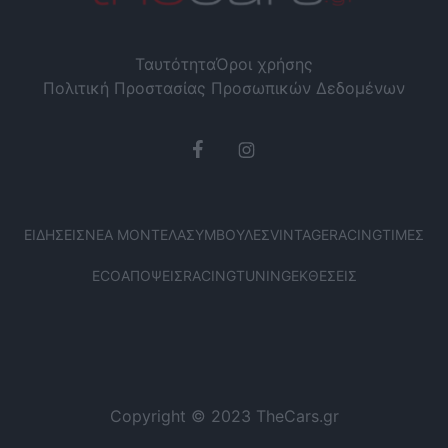
Ταυτότητα
Όροι χρήσης
Πολιτική Προστασίας Προσωπικών Δεδομένων
ΕΙΔΉΣΕΙΣ
ΝΈΑ ΜΟΝΤΈΛΑ
ΣΥΜΒΟΥΛΈΣ
VINTAGE
RACING
ΤΙΜΈΣ
ECO
ΑΠΌΨΕΙΣ
RACING
TUNING
ΕΚΘΈΣΕΙΣ
Copyright © 2023 TheCars.gr