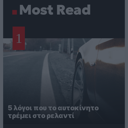
Most Read
1
5 λόγοι που το αυτοκίνητο
τρέμει στο ρελαντί