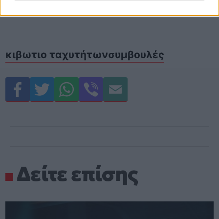
κιβωτιο ταχυτήτων
συμβουλές
Δείτε επίσης