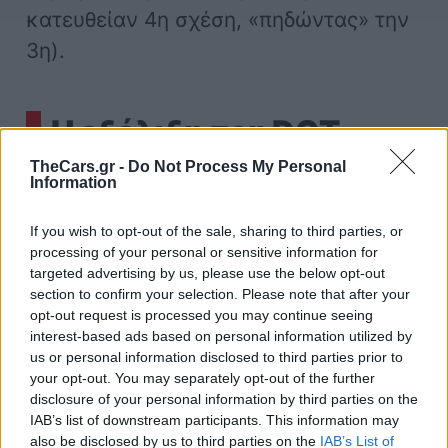
κατευθείαν 4η σχέση, «πηδώντας» την
3η).
Η εξέλιξη του DCT
TheCars.gr -
Do Not Process My Personal
Information
Ωστόσο, τα παραπάνω ζητήματα
αφορούν περισσότερό τα παλαιότερα
If you wish to opt-out of the sale, sharing to third parties, or
processing of your personal or sensitive information for
κιβώτια DCT. Τα τελευταία χρόνια, η
targeted advertising by us, please use the below opt-out
τεχνολογία έχει προχωρήσει, με
section to confirm your selection. Please note that after your
opt-out request is processed you may continue seeing
αποτέλεσμα, τα νέα κιβώτια να μην
interest-based ads based on personal information utilized by
εμφανίζουν πολλά από τα προβλήματα
us or personal information disclosed to third parties prior to
your opt-out. You may separately opt-out of the further
που είχαν παλαιότερα. Σε κάθε
disclosure of your personal information by third parties on the
περίπτωση, μπορεί να υπάρχουν
IAB’s list of downstream participants. This information may
also be disclosed by us to third parties on the
IAB’s List of
διαφορές από μοντέλο σε μοντέλο, και