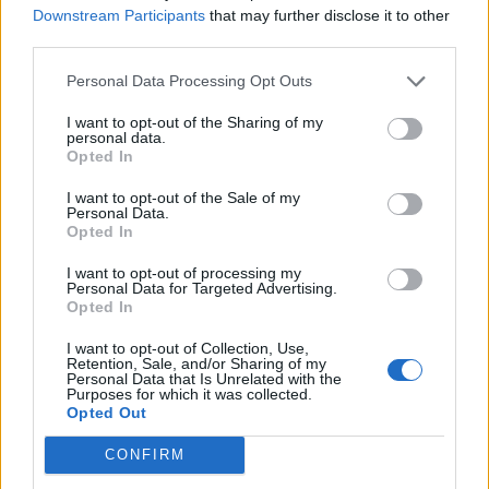
Downstream Participants
that may further disclose it to other
από κιβώτιο σε κιβώτιο, ενώ στην
third parties.
αγορά υπάρχουν και άλλου είδους
Personal Data Processing Opt Outs
αυτόματα κιβώτια, όπως για
I want to opt-out of the Sharing of my
παράδειγμα το CVT.
personal data.
Opted In
I want to opt-out of the Sale of my
Personal Data.
Opted In
I want to opt-out of processing my
Personal Data for Targeted Advertising.
Opted In
I want to opt-out of Collection, Use,
Retention, Sale, and/or Sharing of my
Personal Data that Is Unrelated with the
Purposes for which it was collected.
Opted Out
CONFIRM