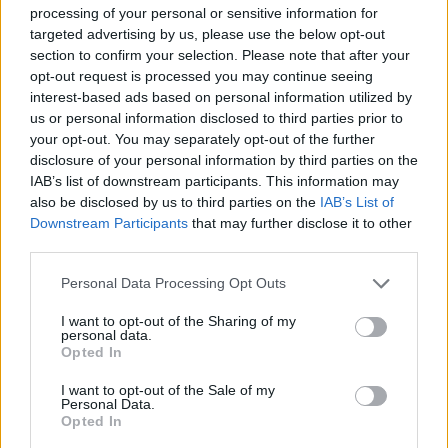
Αν έχεις μπει με το αυτοκίνητό σου σε
processing of your personal or sensitive information for
νερό και έχεις τις τεχνικές γνώσεις,
targeted advertising by us, please use the below opt-out
section to confirm your selection. Please note that after your
μπορείς να προσπαθήσεις να
opt-out request is processed you may continue seeing
απομακρύνεις το νερό από έναν
interest-based ads based on personal information utilized by
us or personal information disclosed to third parties prior to
βενζινοκινητήρα αφαιρώντας τα μπουζί
your opt-out. You may separately opt-out of the further
και περιστρέφοντας τον κινητήρα ώστε
disclosure of your personal information by third parties on the
IAB’s list of downstream participants. This information may
να βγει το νερό από τις οπές. Στη
also be disclosed by us to third parties on the
IAB’s List of
συνέχεια, στράγγιξε το λάδι και, αν
Downstream Participants
that may further disclose it to other
third parties.
υπάρχει πολύ νερό, προχώρα σε
περαιτέρω βήματα: αφαίρεσε το
Personal Data Processing Opt Outs
κάλυμμα βαλβίδων και το κάρτερ για
I want to opt-out of the Sharing of my
personal data.
έλεγχο. Ίσως χρειαστεί να βγάλεις την
Opted In
πολλαπλή εισαγωγής και εξαγωγής,
I want to opt-out of the Sale of my
ακόμα και την κυλινδροκεφαλή και,
Personal Data.
Opted In
αναλόγως ζημιάς, να αντικαταστήσεις