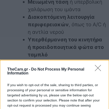
Μειωμένη τάση
ή υπερβολική
χαλάρωση του ιμάντα
Διακοπτόμενη λειτουργία
περιφερειακών
, όπως το A/C ή
η αντλία νερού
Υπερθέρμανση του κινητήρα
ή προειδοποιητικά φώτα στο
ταμπλό
TheCars.gr -
Do Not Process My Personal
Information
κινητήρας
συμβουλές
If you wish to opt-out of the sale, sharing to third parties, or
processing of your personal or sensitive information for
targeted advertising by us, please use the below opt-out
section to confirm your selection. Please note that after your
opt-out request is processed you may continue seeing