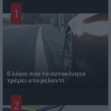
1
5 λόγοι που το αυτοκίνητο
τρέμει στο ρελαντί
2