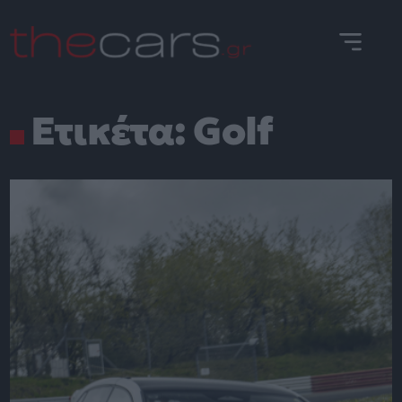
Skip
to
content
Ετικέτα:
Golf