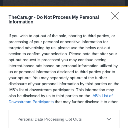
TheCars.gr -
Do Not Process My Personal
Αρης Μορένο
|
31/10/2023 20:15
Information
VW Golf GTI Mk1: το αρχέτυπο
Hot Hatch!
If you wish to opt-out of the sale, sharing to third parties, or
processing of your personal or sensitive information for
targeted advertising by us, please use the below opt-out
section to confirm your selection. Please note that after your
opt-out request is processed you may continue seeing
interest-based ads based on personal information utilized by
us or personal information disclosed to third parties prior to
your opt-out. You may separately opt-out of the further
disclosure of your personal information by third parties on the
IAB’s list of downstream participants. This information may
also be disclosed by us to third parties on the
IAB’s List of
Downstream Participants
that may further disclose it to other
third parties.
Personal Data Processing Opt Outs