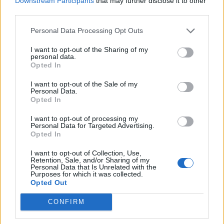
Downstream Participants
that may further disclose it to other
third parties.
Personal Data Processing Opt Outs
I want to opt-out of the Sharing of my
personal data.
Opted In
I want to opt-out of the Sale of my
Personal Data.
Opted In
I want to opt-out of processing my
Personal Data for Targeted Advertising.
Opted In
TheCars.gr
|
19/02/2026 18:00
I want to opt-out of Collection, Use,
Δοκιμάζουμε το οικογενειακό
Retention, Sale, and/or Sharing of my
Personal Data that Is Unrelated with the
ηλεκτρικό Omoda 5
Purposes for which it was collected.
Opted Out
CONFIRM