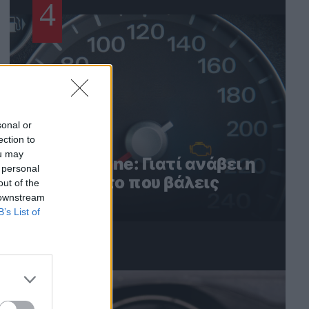
4
sonal or
ection to
ou may
Check Engine: Γιατί ανάβει η
 personal
λυχνία με το που βάλεις
out of the
βενζίνη
 downstream
B’s List of
5