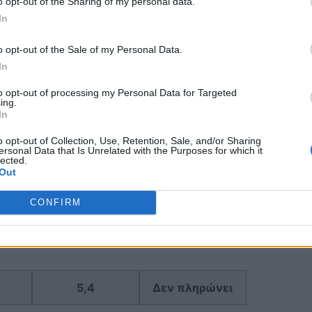
o opt-out of the Sharing of my personal data.
In
4,8
Δεν πληρώνει
o opt-out of the Sale of my Personal Data.
In
to opt-out of processing my Personal Data for Targeted
ing.
In
4,7
Δεν πληρώνει
o opt-out of Collection, Use, Retention, Sale, and/or Sharing
ersonal Data that Is Unrelated with the Purposes for which it
lected.
Out
CONFIRM
5
Δεν πληρώνει
5,4
Δεν πληρώνει