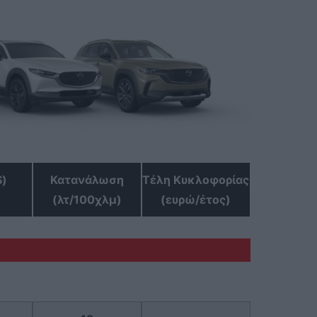
S)
Κατανάλωση
Τέλη Κυκλοφορίας
(λτ/100χλμ)
(ευρώ/έτος)