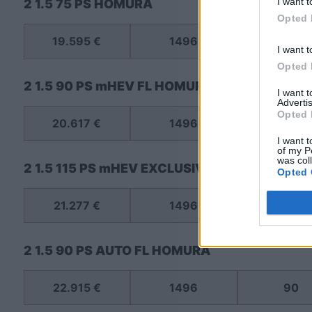
I want t
2 1.5 75 PS HOMURA
Opted 
19.595 €
1496
75
I want t
Opted 
2 1.5 90 PS mHEV FL HOMURA
I want 
Advertis
Opted 
20.617 €
1496
90
I want t
of my P
was col
2 1.5 115 PS mHEV EXCLUSIVE-LINE
Opted 
21.277 €
1496
115
2 1.5 90 PS AUTO FL HOMURA
22.915 €
1496
90