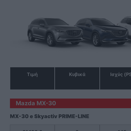
Τιμή
Κυβικά
Ισχύς (P
Mazda MX-30
MX-30 e Skyactiv PRIME-LINE