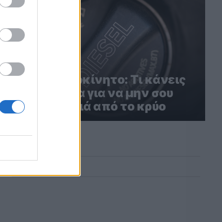
Diesel αυτοκίνητο: Τι κάνεις
το χειμώνα για να μην σου
βγάλει ζημιά από το κρύο