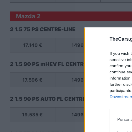
Mazda 2
2 1.5 75 PS CENTRE-LINE
TheCars.g
17.140 €
1496
75
If you wish 
sensitive in
2 1.5 90 PS mHEV FL CENTRE-LINE
confirm you
continue se
information 
17.596 €
1496
90
further disc
participants
Downstream 
2 1.5 90 PS AUTO FL CENTRE-LINE
19.535 €
1496
90
Persona