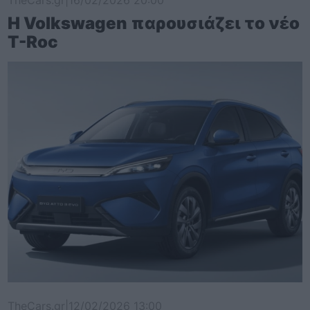
TheCars.gr
|
16/02/2026 20:00
Η Volkswagen παρουσιάζει το νέο
T-Roc
TheCars.gr
|
12/02/2026 13:00