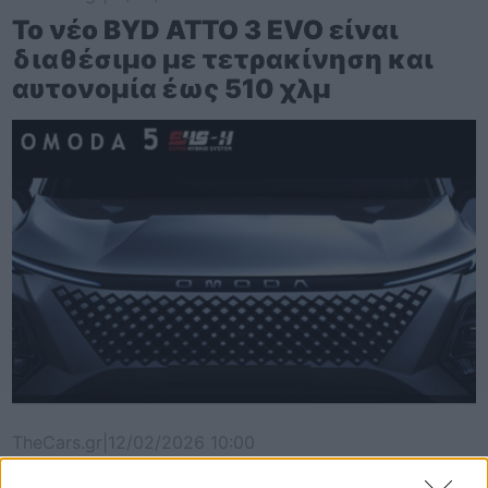
Το νέο BYD ATTO 3 EVO είναι
διαθέσιμο με τετρακίνηση και
αυτονομία έως 510 χλμ
TheCars.gr
|
12/02/2026 10:00
Το Omoda 5 SHS-H διαθέτει νέα