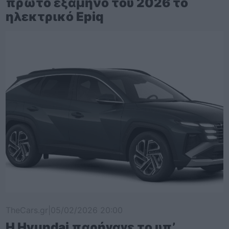
πρώτο εξάμηνο του 2026 το
ηλεκτρικό Epiq
TheCars.gr
|
05/02/2026 20:00
Η Hyundai παρήγαγε το υπ’