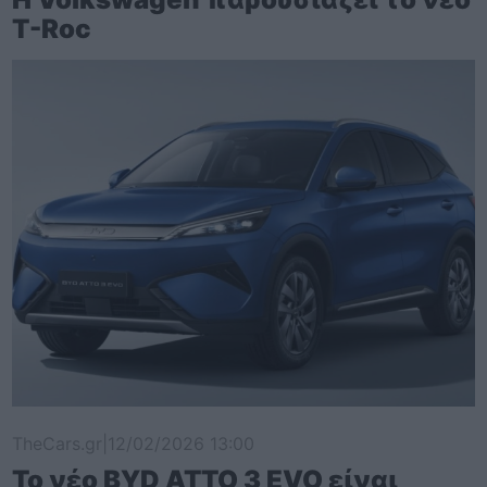
T-Roc
TheCars.gr
|
12/02/2026 13:00
Το νέο BYD ATTO 3 EVO είναι