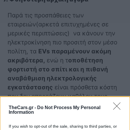
Παρά τις προσπάθειες των
εταιρειών(αρκετά επιτυχημένες σε
μερικές περιπτώσεις) να κάνουν την
ηλεκτροκίνηση πιο προσιτή στον μέσο
πολίτη, τα
EVs παραμένουν ακόμη
ακριβότερα,
ενώ η τ
οποθέτηση
φορτιστή στο σπίτι και η πιθανή
αναβάθμιση ηλεκτρολογικής
εγκατάστασης
είναι πρόσθετα κόστη
που δεν επηρεάζουν καθόλου τους
κατόχους αυτοκινήτων με
TheCars.gr -
Do Not Process My Personal
Information
παραδοσιακό καύσιμο.
If you wish to opt-out of the sale, sharing to third parties, or