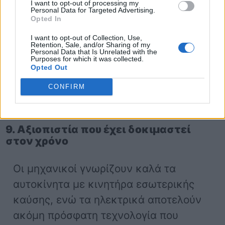
I want to opt-out of processing my
Ωστόσο, η κατάσταση περιπλέκεται
Personal Data for Targeted Advertising.
Opted In
στην επαρχία, όπου σε ένα ταξίδι για
παράδειγμα,
θα πρέπει να κανονίσεις
I want to opt-out of Collection, Use,
Retention, Sale, and/or Sharing of my
όλη την διαδρομή σου ανάλογα με το
Personal Data that Is Unrelated with the
Purposes for which it was collected.
που υπάρχουν φορτιστές.
Συν την
Opted Out
ώρα αναμονής για
όσο η
μπαταρία
CONFIRM
φορτίζει.
9. Αξιοπιστία που έχει δοκιμαστεί
στον χρόνο
Οι μηχανικοί γνωρίζουν καλά τα
αυτοκίνητα με κινητήρα εσωτερικής
καύσης, ενώ τα ηλεκτρικά αποτελούν
ακόμη πρόσφατη τεχνολογία που