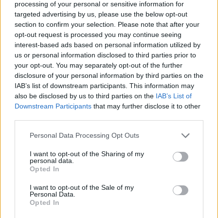
8. Παντού υπάρχουν βενζινάδικα
processing of your personal or sensitive information for
targeted advertising by us, please use the below opt-out
section to confirm your selection. Please note that after your
Το αναφέραμε και πριν, η υποδομή
opt-out request is processed you may continue seeing
ανεφοδιασμού για τα βενζινοκίνητα
interest-based ads based on personal information utilized by
us or personal information disclosed to third parties prior to
αυτοκίνητα είναι παντού,
ακόμη και
your opt-out. You may separately opt-out of the further
σε απομονωμένες περιοχές,
disclosure of your personal information by third parties on the
IAB’s list of downstream participants. This information may
προσφέροντας ασφάλεια στον
also be disclosed by us to third parties on the
IAB’s List of
ταξιδιώτη. Οι σταθμοί φόρτισης EV
Downstream Participants
that may further disclose it to other
third parties.
παραμένουν λιγότεροι και απαιτούν
περισσότερο χρόνο. Στα αστικά κέντρα,
Personal Data Processing Opt Outs
στην Αθήνα για παράδειγμα, η
I want to opt-out of the Sharing of my
personal data.
κατάσταση είναι πιο ικανοποιητική,
Opted In
ειδικά αν φορτίζεις σταθερά στο σπίτι
I want to opt-out of the Sale of my
και θέλεις σταθμό αν σου κάτσει η
Personal Data.
Opted In
«στραβή». Πλέον, σίγουρα θα βρεις.