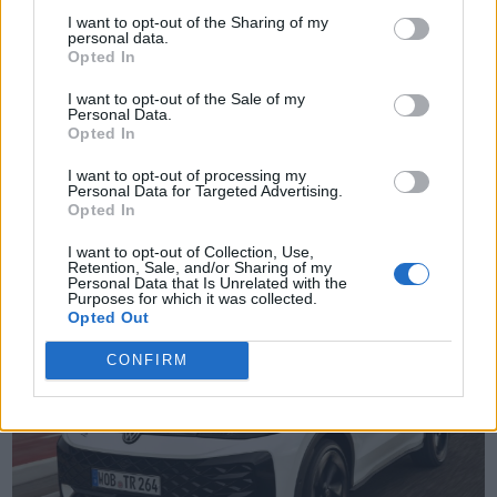
I want to opt-out of the Sharing of my
personal data.
Opted In
I want to opt-out of the Sale of my
Personal Data.
Opted In
TheCars.gr
|
19/02/2026 18:00
I want to opt-out of processing my
Δοκιμάζουμε το οικογενειακό
Personal Data for Targeted Advertising.
ηλεκτρικό Omoda 5
Opted In
I want to opt-out of Collection, Use,
Retention, Sale, and/or Sharing of my
Personal Data that Is Unrelated with the
Purposes for which it was collected.
Opted Out
CONFIRM