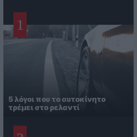
1
5 λόγοι που το αυτοκίνητο
τρέμει στο ρελαντί