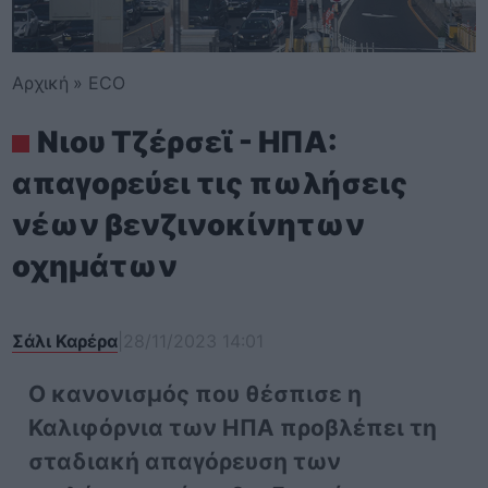
Αρχική
»
ECO
Νιου Τζέρσεϊ - ΗΠΑ:
απαγορεύει τις πωλήσεις
νέων βενζινοκίνητων
οχημάτων
Σάλι Καρέρα
|
28/11/2023 14:01
Ο κανονισμός που θέσπισε η
Καλιφόρνια των ΗΠΑ προβλέπει τη
σταδιακή απαγόρευση των