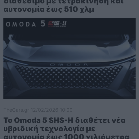
διαθέσιμο με τετρακίνηση και
αυτονομία έως 510 χλμ
TheCars.gr
|
12/02/2026 10:00
Το Omoda 5 SHS-H διαθέτει νέα
υβριδική τεχνολογία με
αυτονομία έως 1000 χιλιόμετρα