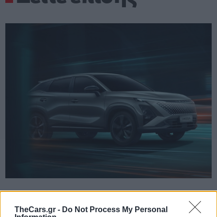
TheCars.gr
|
19/02/2026 18:00
Δοκιμάζουμε το οικογενειακό
TheCars.gr -
Do Not Process My Personal