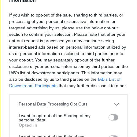
Information
ηλεκτρικό Omoda 5
If you wish to opt-out of the sale, sharing to third parties, or
processing of your personal or sensitive information for
targeted advertising by us, please use the below opt-out
section to confirm your selection. Please note that after your
opt-out request is processed you may continue seeing
interest-based ads based on personal information utilized by
us or personal information disclosed to third parties prior to
your opt-out. You may separately opt-out of the further
disclosure of your personal information by third parties on the
IAB’s list of downstream participants. This information may
also be disclosed by us to third parties on the
IAB’s List of
Downstream Participants
that may further disclose it to other
third parties.
Personal Data Processing Opt Outs
I want to opt-out of the Sharing of my
personal data.
TheCars.gr
|
16/02/2026 20:00
Opted In
Η Volkswagen παρουσιάζει το νέο
I want to opt-out of the Sale of my