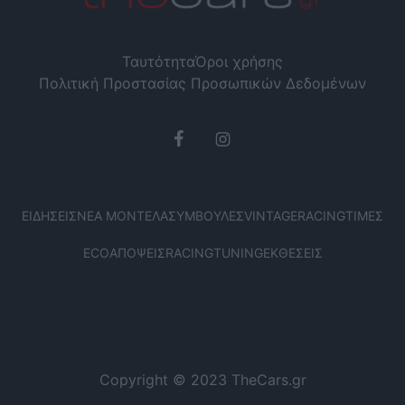
Ταυτότητα
Όροι χρήσης
Πολιτική Προστασίας Προσωπικών Δεδομένων
ΕΙΔΉΣΕΙΣ
ΝΈΑ ΜΟΝΤΈΛΑ
ΣΥΜΒΟΥΛΈΣ
VINTAGE
RACING
ΤΙΜΈΣ
ECO
ΑΠΌΨΕΙΣ
RACING
TUNING
ΕΚΘΈΣΕΙΣ
Copyright © 2023 TheCars.gr