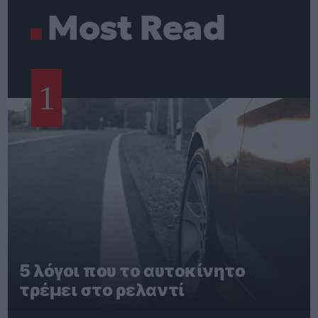
Most Read
1
5 λόγοι που το αυτοκίνητο
τρέμει στο ρελαντί