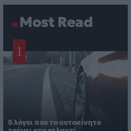
Most Read
1
5 λόγοι που το αυτοκίνητο
τρέμει στο ρελαντί