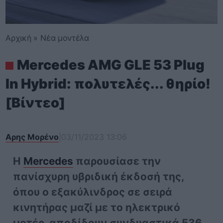
Αρχική
»
Νέα μοντέλα
Mercedes AMG GLE 53 Plug
In Hybrid: πολυτελές... θηρίο!
[Βίντεο]
Αρης Μορένο
|
03/11/2023 13:06
Η
Mercedes
παρουσίασε την
πανίσχυρη υβριδική έκδοσή της,
όπου ο εξακύλινδρος σε σειρά
κινητήρας μαζί με το ηλεκτρικό
μοτέρ, αποδίδουν συνδυαστικά 536