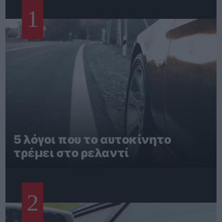
1
5 λόγοι που το αυτοκίνητο
τρέμει στο ρελαντί
2