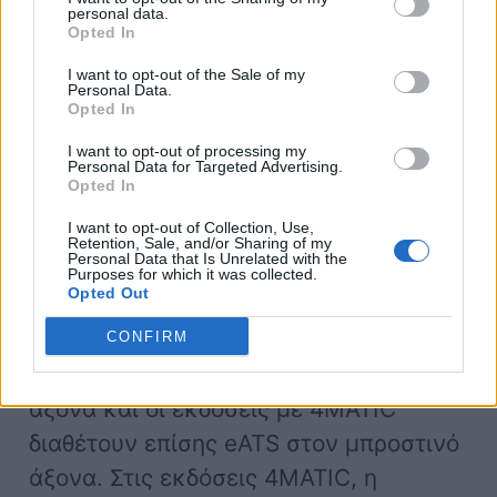
Μοιράζεται το μακρύ μεταξόνιο (3.210
personal data.
χιλ.) με την EQS Saloon, αλλά είναι
Opted In
πάνω από 20 εκατ. υψηλότερη.
I want to opt-out of the Sale of my
Personal Data.
Εξωτερικές διαστάσεις: μήκος 5.125,
Opted In
πλάτος 1.959 χιλ. και ύψος 1.718 χιλ.
I want to opt-out of processing my
Personal Data for Targeted Advertising.
Opted In
Συνεχώς μεταβαλλόμενη
I want to opt-out of Collection, Use,
κατανομή της ροπής
Retention, Sale, and/or Sharing of my
Personal Data that Is Unrelated with the
Purposes for which it was collected.
Opted Out
Όλες οι εκδόσεις της EQS SUV
διαθέτουν ηλεκτρικό σύστημα
CONFIRM
μετάδοσης κίνησης (eATS) στον πίσω
άξονα και οι εκδόσεις με 4MATIC
διαθέτουν επίσης eATS στον μπροστινό
άξονα. Στις εκδόσεις 4MATIC, η