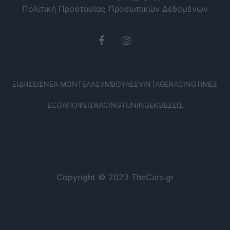
Πολιτική Προστασίας Προσωπικών Δεδομένων
ΕΙΔΉΣΕΙΣ
ΝΈΑ ΜΟΝΤΈΛΑ
ΣΥΜΒΟΥΛΈΣ
VINTAGE
RACING
ΤΙΜΈΣ
ECO
ΑΠΌΨΕΙΣ
RACING
TUNING
ΕΚΘΈΣΕΙΣ
Copyright © 2023 TheCars.gr