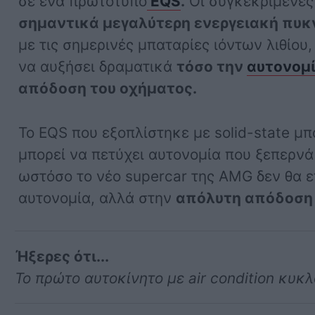
σε ένα πρωτότυπο
EQS
.
Οι συγκεκριμένες
σημαντικά μεγαλύτερη ενεργειακή πυκ
με τις σημερινές μπαταρίες ιόντων λιθίου
να αυξήσει δραματικά
τόσο την
αυτονομ
απόδοση του οχήματος.
Το EQS που εξοπλίστηκε με solid-state μπα
μπορεί να πετύχει αυτονομία που ξεπερν
ωστόσο το νέο supercar της AMG δεν θα 
αυτονομία, αλλά στην
απόλυτη απόδοση 
Ήξερες ότι...
Το πρώτο αυτοκίνητο με air condition κυκ