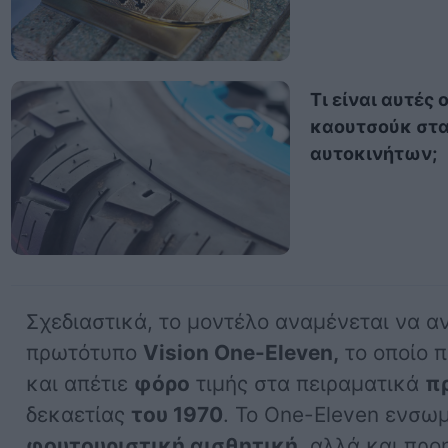
Τι είναι αυτές 
καουτσούκ στα
αυτοκινήτων;
Σχεδιαστικά, το μοντέλο αναμένεται να α
πρωτότυπο
Vision One-Eleven,
το οποίο 
και απέτιε
φόρο
τιμής στα πειραματικά
π
δεκαετίας
του 1970
. Το One-Eleven ενσω
φουτουριστική αισθητική
, αλλά και προ