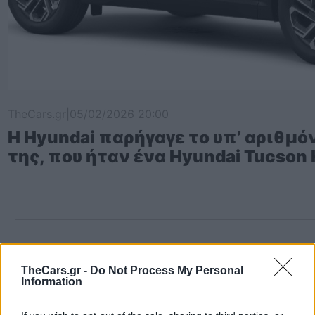
TheCars.gr
|
05/02/2026 20:00
Η Hyundai παρήγαγε το υπ’ αριθμ
της, που ήταν ένα Hyundai Tucson 
TheCars.gr -
Do Not Process My Personal
Most Read
Information