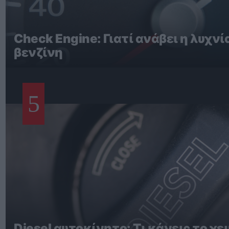
Check Engine: Γιατί ανάβει η λυχνί
βενζίνη
5
Diesel αυτοκίνητο: Τι κάνεις το χ