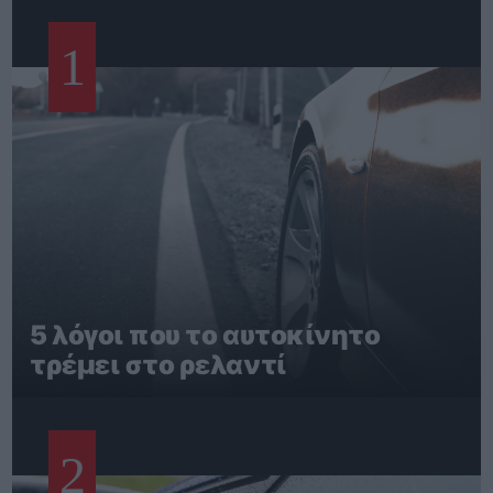
1
5 λόγοι που το αυτοκίνητο
τρέμει στο ρελαντί
2