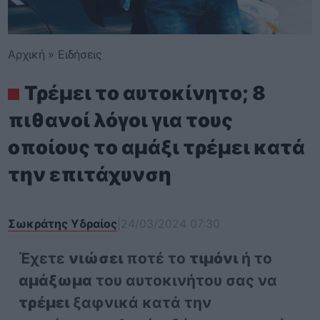
Αρχική
»
Ειδήσεις
Τρέμει το αυτοκίνητο; 8
πιθανοί λόγοι για τους
οποίους το αμάξι τρέμει κατά
την επιτάχυνση
Σωκράτης Υδραίος
|
24/03/2024 07:30
Έχετε
νιώσει
ποτέ το
τιμόνι
ή το
αμάξωμα
του αυτοκινήτου σας να
τρέμει
ξαφνικά κατά την