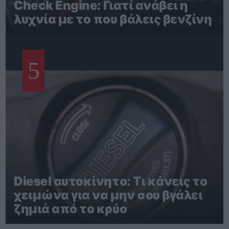
Check Engine: Γιατί ανάβει η
λυχνία με το που βάλεις βενζίνη
5
Diesel αυτοκίνητο: Τι κάνεις το
χειμώνα για να μην σου βγάλει
ζημιά από το κρύο