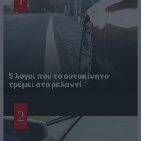
5 λόγοι που το αυτοκίνητο
τρέμει στο ρελαντί
2