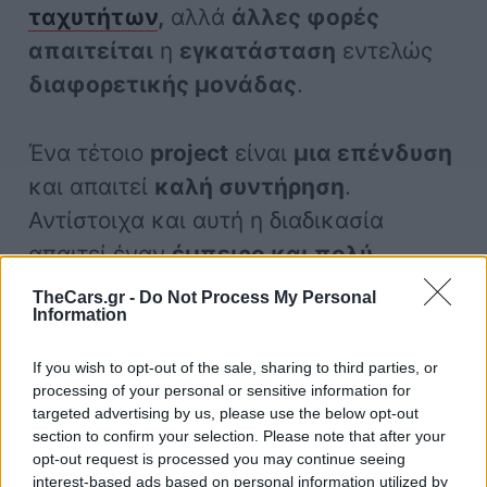
ταχυτήτων
,
αλλά
άλλες φορές
απαιτείται
η
εγκατάσταση
εντελώς
διαφορετικής μονάδας
.
Ένα τέτοιο
project
είναι
μια επένδυση
και απαιτεί
καλή συντήρηση
.
Αντίστοιχα και αυτή η διαδικασία
απαιτεί έναν
έμπειρο και πολύ
προσεκτικό επαγγελματία
.
TheCars.gr -
Do Not Process My Personal
Information
αυτοκίνητο
If you wish to opt-out of the sale, sharing to third parties, or
processing of your personal or sensitive information for
targeted advertising by us, please use the below opt-out
section to confirm your selection. Please note that after your
opt-out request is processed you may continue seeing
interest-based ads based on personal information utilized by