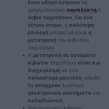
έναν οδηγό ανίκανο
να
χρησιμοποιήσει
συμπλέκτη
ή
λεβιέ ταχυτήτων
.
Για ένα
τέτοιο άτομο
, η
καλύτερη
επιλογή
μπορεί να είναι
η
μετατροπή
του κιβωτίου
ταχυτήτων.
Η
μετατροπή σε αυτόματο
κιβώτιο
ταχυτήτων
είναι πιο
διαχειρίσιμη
σε ένα
παλαιότερο μοντέλο
, επειδή
θα
υπάρχουν
λιγότερα
ηλεκτρονικά συστήματα
και
καλωδιώσεις
.
Ένα αυτόματο κιβώτιο