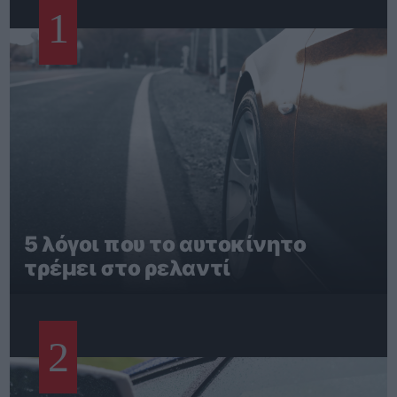
1
5 λόγοι που το αυτοκίνητο
τρέμει στο ρελαντί
2