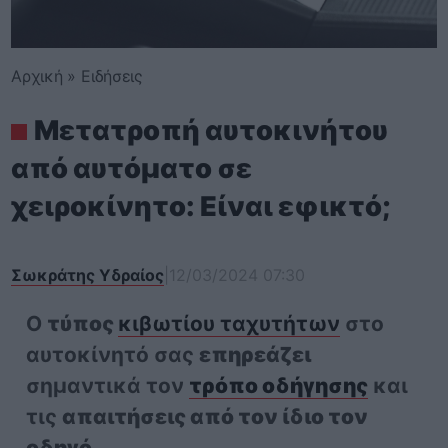
Αρχική
»
Ειδήσεις
Μετατροπή αυτοκινήτου
από αυτόματο σε
χειροκίνητο: Είναι εφικτό;
Σωκράτης Υδραίος
|
12/03/2024 07:30
Ο
τύπος
κιβωτίου ταχυτήτων
στο
αυτοκίνητό σας
επηρεάζει
σημαντικά τον
τρόπο οδήγησης
και
τις
απαιτήσεις από τον ίδιο τον
οδηγό
.