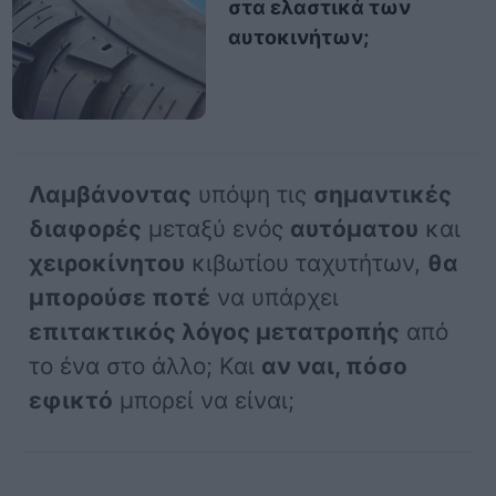
στα ελαστικά των
αυτοκινήτων;
Λαμβάνοντας
υπόψη τις
σημαντικές
διαφορές
μεταξύ ενός
αυτόματου
και
χειροκίνητου
κιβωτίου ταχυτήτων,
θα
μπορούσε ποτέ
να υπάρχει
επιτακτικός λόγος μετατροπής
από
το ένα στο άλλο; Και
αν ναι, πόσο
εφικτό
μπορεί να είναι;