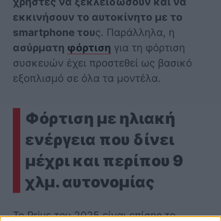
χρήστες να ξεκλειδώσουν και να
εκκινήσουν το αυτοκίνητο με το
smartphone του
ς. Παράλληλα, η
ασύρματη
φόρτιση
για τη φόρτιση
συσκευών έχει προστεθεί ως βασικό
εξοπλισμό σε όλα τα μοντέλα.
Φόρτιση με ηλιακή
ενέργεια που δίνει
μέχρι και περίπου 9
χλμ. αυτονομίας
Το Prius του 2025 είναι επίσης το