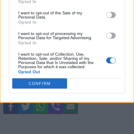
του οχήματος.
Opted In
I want to opt-out of the Sale of my
Personal Data.
Η νέα σειρά του Prius είναι πλέον
Opted In
διαθέσιμη στην αγορά της Ευρώπης, και
I want to opt-out of processing my
προσφέρει στους χρήστες νέες
Personal Data for Targeted Advertising.
Opted In
δυνατότητες για πιο αποδοτική, ασφαλή
I want to opt-out of Collection, Use,
και άνετη οδήγηση σε αστικές και
Retention, Sale, and/or Sharing of my
Personal Data that Is Unrelated with the
υπεραστικές διαδρομές.
Purposes for which it was collected.
Opted Out
CONFIRM
Toyota
Toyota Prius