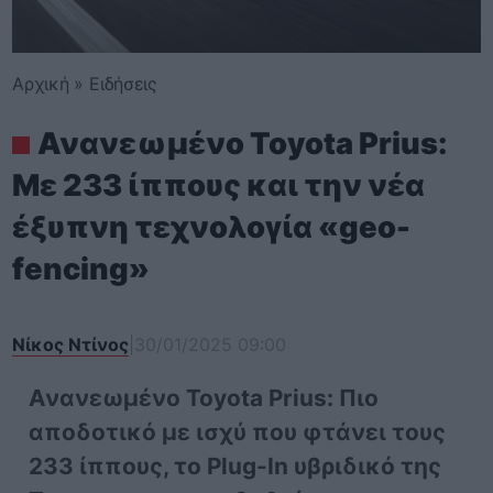
Αρχική
»
Ειδήσεις
Ανανεωμένο Toyota Prius:
Με 233 ίππους και την νέα
έξυπνη τεχνολογία «geo-
fencing»
Νίκος Ντίνος
|
30/01/2025 09:00
Ανανεωμένο Toyota Prius: Πιο
αποδοτικό με ισχύ που φτάνει τους
233 ίππους, το Plug-In υβριδικό της