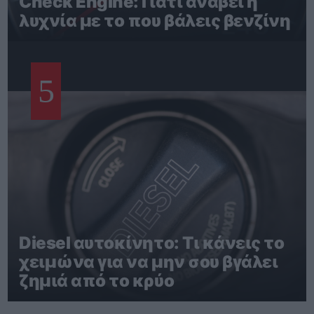
Check Engine: Γιατί ανάβει η
λυχνία με το που βάλεις βενζίνη
5
Diesel αυτοκίνητο: Τι κάνεις το
χειμώνα για να μην σου βγάλει
ζημιά από το κρύο