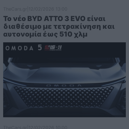
TheCars.gr
|
12/02/2026 13:00
Το νέο BYD ATTO 3 EVO είναι
διαθέσιμο με τετρακίνηση και
αυτονομία έως 510 χλμ
TheCars.gr
|
12/02/2026 10:00