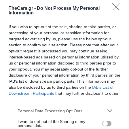
πρώτο μοντέλο της Toyota που διαθέτει
TheCars.gr -
Do Not Process My Personal
Information
αναβαθμισμένο ηλιακό σύστημα
φόρτισης
, το οποίο επιτρέπει στο
If you wish to opt-out of the sale, sharing to third parties, or
αυτοκίνητο να φορτίζει αυτόματα,
processing of your personal or sensitive information for
targeted advertising by us, please use the below opt-out
προσφέροντας την ισχύ για μέχρι και
section to confirm your selection. Please note that after your
8,7 χιλιόμετρα ηλεκτρικής
opt-out request is processed you may continue seeing
interest-based ads based on personal information utilized by
αυτονομίας καθημερινά.
us or personal information disclosed to third parties prior to
your opt-out. You may separately opt-out of the further
disclosure of your personal information by third parties on the
Επίσης, διαθέτει το τελευταίο σύστημα
IAB’s list of downstream participants. This information may
Toyota Safety Sense
και το
T-Mate
για
also be disclosed by us to third parties on the
IAB’s List of
Downstream Participants
that may further disclose it to other
την προστασία του οδηγού και των
third parties.
επιβατών, προσφέροντας πλήρη
Personal Data Processing Opt Outs
υποστήριξη για την αποφυγή
ατυχημάτων και την ευκολία στη χρήση
I want to opt-out of the Sharing of my
personal data.