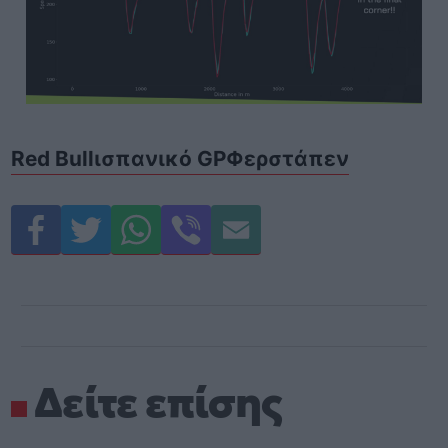
Red Bull
ισπανικό GP
Φερστάπεν
Δείτε επίσης