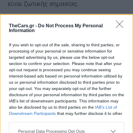
είναι ζωτικής σημασίας.
Ωστόσο, αυτό δεν βοήθησε τη Ferrari,
TheCars.gr -
Do Not Process My Personal
Information
καθώς εξακολουθούσε να μην έχει
αρκετή κάθετη δύναμη. Στην τελευταία
If you wish to opt-out of the sale, sharing to third parties, or
στροφή των κατατακτήριων δοκιμών, ο
processing of your personal or sensitive information for
targeted advertising by us, please use the below opt-out
Leclerc έπρεπε να γκαζώσει
section to confirm your selection. Please note that after your
περισσότερο από τις Red Bull,
opt-out request is processed you may continue seeing
interest-based ads based on personal information utilized by
Mercedes και McLaren.
us or personal information disclosed to third parties prior to
your opt-out. You may separately opt-out of the further
disclosure of your personal information by third parties on the
Άλλες σημαντικές αλλαγές στην SF-24
IAB’s list of downstream participants. This information may
είναι ορατές στα πλαϊνά μαρσπιέ,
also be disclosed by us to third parties on the
IAB’s List of
ειδικά κάτω από αυτά. Οι γραμμές των
Downstream Participants
that may further disclose it to other
third parties.
sidepods έχουν αλλάξει,
Personal Data Processing Opt Outs
δημιουργώντας πολύ περισσότερο