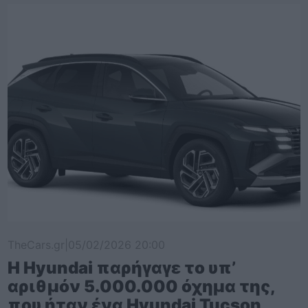
TheCars.gr
|
05/02/2026 20:00
Η Hyundai παρήγαγε το υπ’
αριθμόν 5.000.000 όχημα της,
που ήταν ένα Hyundai Tucson