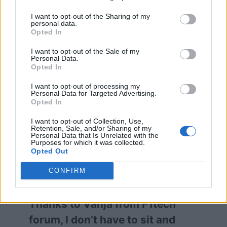
χώρο μεταξύ της κάτω επιφάνειας των
I want to opt-out of the Sharing of my
personal data.
sidepods και της άκρης του δαπέδου.
Opted In
I want to opt-out of the Sale of my
Personal Data.
Αυτή η περιοχή του αυτοκινήτου είναι
Opted In
αεροδυναμικά δύσκολη, καθώς εδώ
I want to opt-out of processing my
συγκλίνουν πολλά ρεύματα ροής αέρα.
Personal Data for Targeted Advertising.
Opted In
Οι μηχανικοί προσπαθούν να
I want to opt-out of Collection, Use,
κατευθύνουν τον αέρα μέσα από αυτή
Retention, Sale, and/or Sharing of my
Personal Data that Is Unrelated with the
την περιοχή όσο το δυνατόν πιο ομαλά
Purposes for which it was collected.
Opted Out
για να αποφύγουν τη δημιουργία
πρόσθετων δυνάμεων αντίστασης.
CONFIRM
Thanks to Vanja from F1tech
forum, I don’t have to sit and