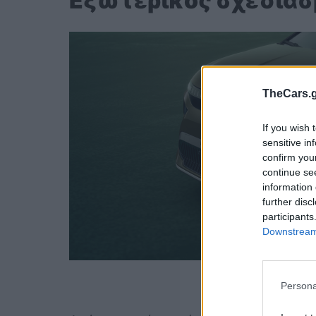
Εξωτερικός σχεδιασ
TheCars.g
If you wish 
sensitive in
confirm you
continue se
information 
further disc
participants
Downstream 
www.skoda-st
Persona