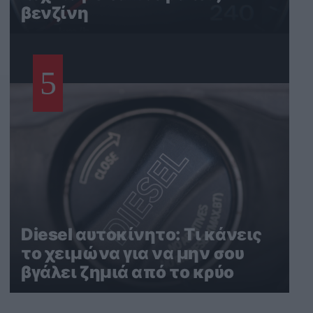
βενζίνη
5
Diesel αυτοκίνητο: Τι κάνεις
το χειμώνα για να μην σου
βγάλει ζημιά από το κρύο