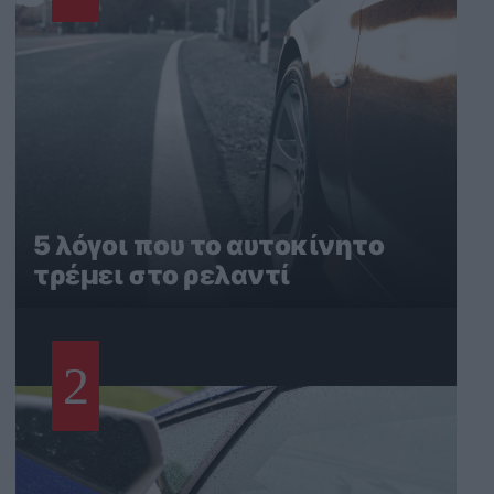
5 λόγοι που το αυτοκίνητο
τρέμει στο ρελαντί
2