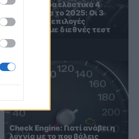
Τα καλύτερα ελαστικά 4
εποχών για το 2025: Οι 3
καλύτερες επιλογές
σύμφωνα με διεθνές τεστ
4
Check Engine: Γιατί ανάβει η
λυχνία με το που βάλεις