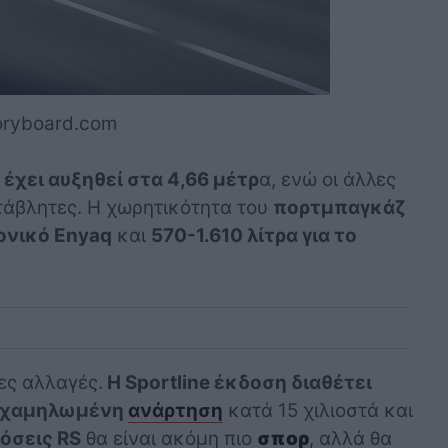
oryboard.com
έχει αυξηθεί στα 4,66 μέτρ
α, ενώ οι άλλες
τάβλητες. Η χωρητικότητα του
πορτμπαγκάζ
νονικό Enyaq
και
570-1.610 λίτρα για το
ες αλλαγές.
Η Sportline έκδοση διαθέτει
χαμηλωμένη
ανάρτηση
κατά 15 χιλιοστά και
όσεις RS
θα είναι ακόμη πιο
σπορ
, αλλά θα