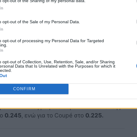
o opt-out of the Sharing of my personal data.
ζει αρκετά με το Elroq, το μοντέλο που
In
ου στη χώρα μας.
o opt-out of the Sale of my Personal Data.
In
to opt-out of processing my Personal Data for Targeted
ing.
ναι ότι η Skoda έχει καταργήσει τη μάσκα,
In
νελ, το οποίο η Skoda αποκαλεί «Tech-Deck
o opt-out of Collection, Use, Retention, Sale, and/or Sharing
ς φωτισμού
, όπως ακριβώς στην έκδοση First
ersonal Data that Is Unrelated with the Purposes for which it
lected.
ιασμένα φώτα,
με τεχνολογία LED Matrix
Out
ασης και φωτεινότητας.
Το
λογότυπα
είναι
γράφεται με
νέα γραμματοσειρά.
CONFIRM
 βελτιώνουν τη ροή του αέρα. Ο συντελεστής
το
0.245
, ενώ για το Coupé στο
0.225.