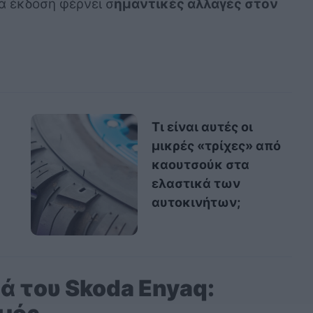
έα έκδοση φέρνει σ
ημαντικές αλλαγές στον
Τι είναι αυτές οι
μικρές «τρίχες» από
καουτσούκ στα
ελαστικά των
αυτοκινήτων;
ά του Skoda Enyaq: