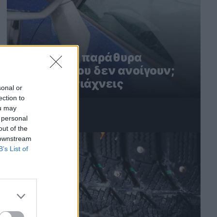
Ηλεκτρικά παράθυρα
αυτοκινήτου δεν ανοίγουν;
Έτσι τα φτιάχνεις
sonal or
ection to
ou may
 personal
3
out of the
 downstream
B’s List of