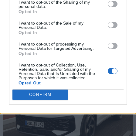
I want to opt-out of the Sharing of my
personal data.
Opted In
I want to opt-out of the Sale of my
Personal Data.
TheCars.gr
|
19/02/2026 18:00
Opted In
Δοκιμάζουμε το οικογενειακό
I want to opt-out of processing my
Personal Data for Targeted Advertising.
ηλεκτρικό Omoda 5
Opted In
I want to opt-out of Collection, Use,
Retention, Sale, and/or Sharing of my
Personal Data that Is Unrelated with the
Purposes for which it was collected.
Opted Out
CONFIRM