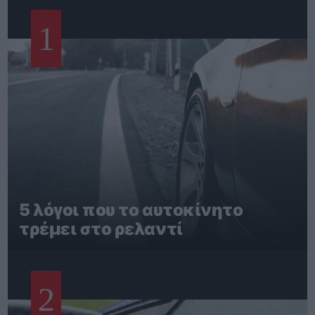
1
5 λόγοι που το αυτοκίνητο
τρέμει στο ρελαντί
2