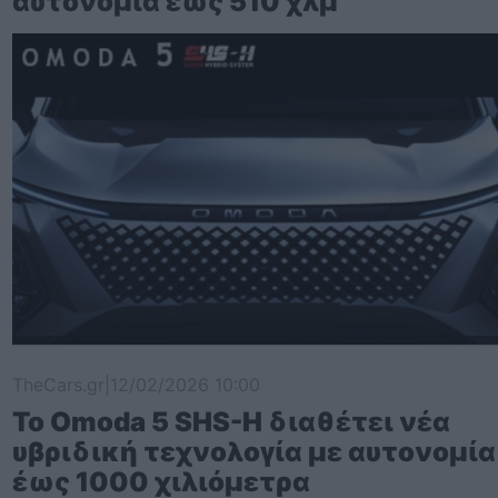
αυτονομία έως 510 χλμ
TheCars.gr
|
12/02/2026 10:00
Το Omoda 5 SHS-H διαθέτει νέα
υβριδική τεχνολογία με αυτονομία
έως 1000 χιλιόμετρα