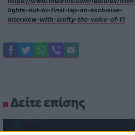
https://www.thedrive.com/features/from
lights-out-to-final-lap-an-exclusive-
interview-with-crofty-the-voice-of-f1
Δείτε επίσης