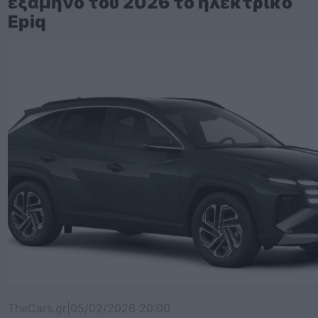
εξάμηνο του 2026 το ηλεκτρικό
Epiq
TheCars.gr
|
05/02/2026 20:00