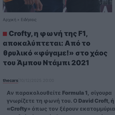
Αρχική
»
Ειδήσεις
Crofty, η φωνή της F1,
αποκαλύπτεται: Από το
θρυλικό «φύγαμε!» στο χάος
του Άμπου Ντάμπι 2021
thecars
|
10/12/2025 20:00
Αν παρακολουθείτε
Formula 1,
σίγουρα
γνωρίζετε τη φωνή του. Ο
David Croft, ή
«Crofty
» όπως τον ξέρουν εκατομμύρι