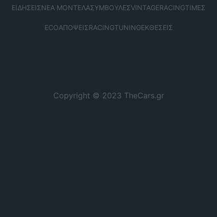
ΕΙΔΉΣΕΙΣ
ΝΈΑ ΜΟΝΤΈΛΑ
ΣΥΜΒΟΥΛΈΣ
VINTAGE
RACING
ΤΙΜΈΣ
ECO
ΑΠΌΨΕΙΣ
RACING
TUNING
ΕΚΘΈΣΕΙΣ
Copyright © 2023 TheCars.gr