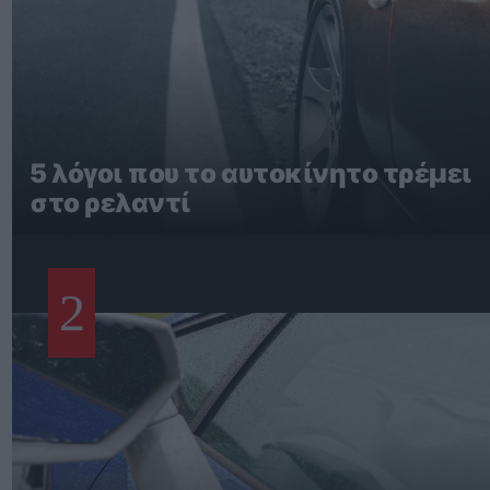
5 λόγοι που το αυτοκίνητο τρέμει
στο ρελαντί
2