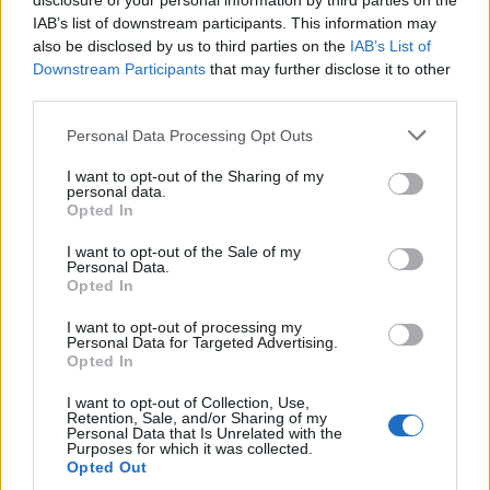
disclosure of your personal information by third parties on the
IAB’s list of downstream participants. This information may
also be disclosed by us to third parties on the
IAB’s List of
Η τιμή
, σύμφωνα με πληροφορίες,
Downstream Participants
that may further disclose it to other
αναμένεται να ξεκινά γύρω από τα
42-
third parties.
43.000 ευρώ για την RWD με τη
Personal Data Processing Opt Outs
μικρότερη μπαταρία.
I want to opt-out of the Sharing of my
personal data.
Opted In
Elon Musk
Tesla
Tesla Model Y
I want to opt-out of the Sale of my
Personal Data.
Opted In
I want to opt-out of processing my
Personal Data for Targeted Advertising.
Opted In
I want to opt-out of Collection, Use,
Retention, Sale, and/or Sharing of my
Personal Data that Is Unrelated with the
Purposes for which it was collected.
Opted Out