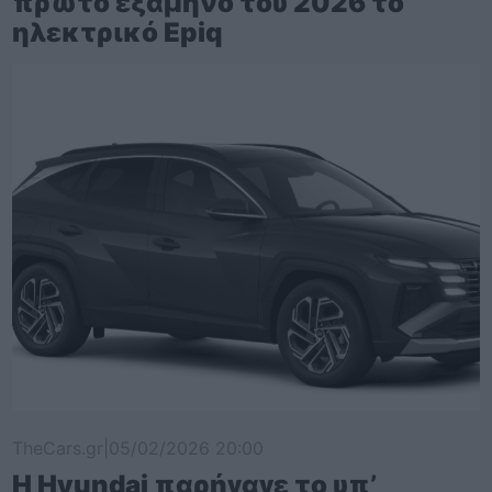
πρώτο εξάμηνο του 2026 το
ηλεκτρικό Epiq
TheCars.gr
|
05/02/2026 20:00
Η Hyundai παρήγαγε το υπ’