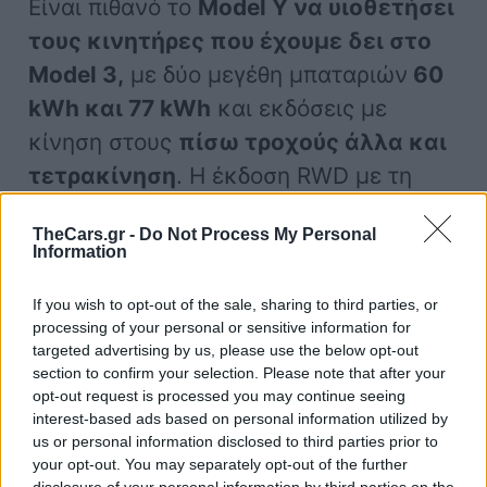
Είναι πιθανό το
Model Y να υιοθετήσει
τους κινητήρες που έχουμε δει στο
Model 3,
με δύο μεγέθη μπαταριών
60
kWh και 77 kWh
και εκδόσεις με
κίνηση στους
πίσω τροχούς άλλα και
τετρακίνηση
. Η έκδοση RWD με τη
μεγαλύτερη μπαταρία αναμένεται να
TheCars.gr -
Do Not Process My Personal
διατηρήσει την κατάσταση Long Range,
Information
με αυτονομία κοντά στα
700 χλμ.
.
If you wish to opt-out of the sale, sharing to third parties, or
processing of your personal or sensitive information for
Αναμένουμε το ντεμπούτο της έκδοσης
targeted advertising by us, please use the below opt-out
section to confirm your selection. Please note that after your
Performance των 460 ίππων λίγους
opt-out request is processed you may continue seeing
μήνες μετά το ντεμπούτο του
interest-based ads based on personal information utilized by
κανονικού Model Y, όπως έγινε και με
us or personal information disclosed to third parties prior to
your opt-out. You may separately opt-out of the further
το Model 3.