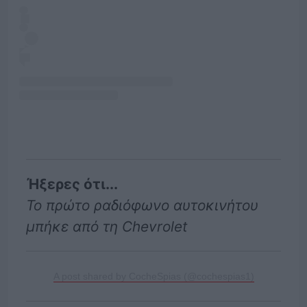
Ήξερες ότι...
Το πρώτο ραδιόφωνο αυτοκινήτου
μπήκε από τη Chevrolet
A post shared by CocheSpias (@cochespias1)