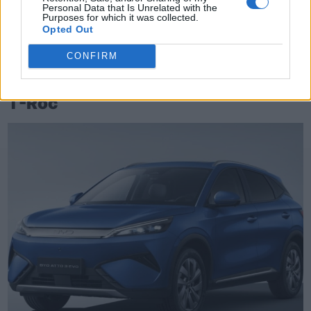
Personal Data that Is Unrelated with the
Purposes for which it was collected.
Opted Out
CONFIRM
TheCars.gr
|
16/02/2026 20:00
Η Volkswagen παρουσιάζει το νέο
T-Roc