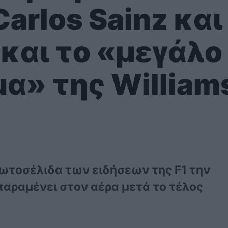
arlos Sainz και
 και το «μεγάλο
α» της William
ρωτοσέλιδα των ειδήσεων της F1 την
παραμένει στον αέρα μετά το τέλος