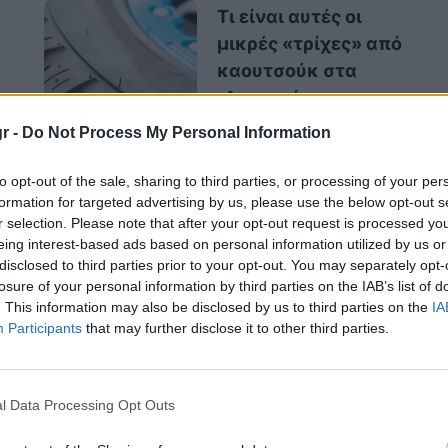
Τι είναι αυτές οι
μικρές «τρίχες» από
καουτσούκ στα
ελαστικά των
αυτοκινήτων;
r -
Do Not Process My Personal Information
to opt-out of the sale, sharing to third parties, or processing of your per
formation for targeted advertising by us, please use the below opt-out s
r selection. Please note that after your opt-out request is processed y
 πιστεύω ότι θα πάει στη Williams»,
eing interest-based ads based on personal information utilized by us or
Sports F1. «Νομίζω ότι εκεί κατευθύνεται ο
disclosed to third parties prior to your opt-out. You may separately opt-
losure of your personal information by third parties on the IAB’s list of
 έχει μπροστά του η Williams.
. This information may also be disclosed by us to third parties on the
IA
Participants
that may further disclose it to other third parties.
l Data Processing Opt Outs
αμα της Audi αυτή τη στιγμή, επειδή δεν
ν αναλάβει τη Sauber, κατασκευάζουν