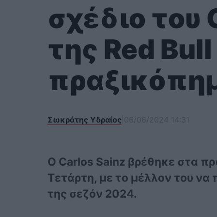
σχέδιο του C
της Red Bull
πραξικόπημ
Σωκράτης Υδραίος
|
06/06/2024 14:31
Ο Carlos Sainz βρέθηκε στα π
Τετάρτη, με το μέλλον του να 
της σεζόν 2024.