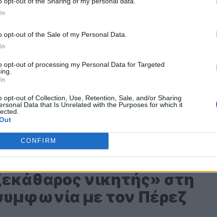
o opt-out of the Sharing of my personal data.
In
τε fair play στον James Vowles. Πέρυσι, είπα
o opt-out of the Sale of my Personal Data.
In
ονιάς για μένα. Ίσως πρέπει να τον βάλω να
γιατί αυτό [θα ήταν] ένα μεγάλο
to opt-out of processing my Personal Data for Targeted
ing.
ση οδηγών που θα μπορούσε να
In
ολλά χρόνια».
o opt-out of Collection, Use, Retention, Sale, and/or Sharing
ersonal Data that Is Unrelated with the Purposes for which it
lected.
Out
ς τις περνάμε στην κίνηση
CONFIRM
ξεκάθαρος νικητής» στη
 συμφωνία με τον Πέρεζ