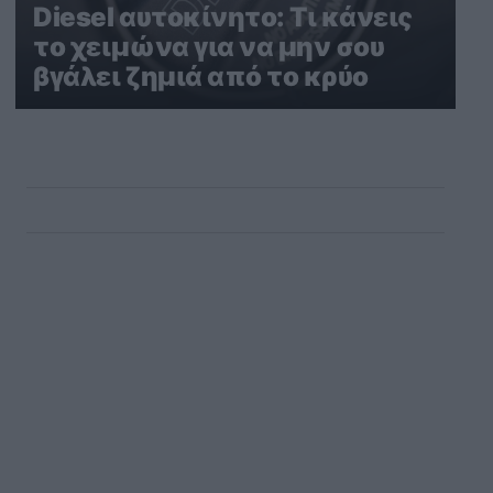
Diesel αυτοκίνητο: Τι κάνεις
το χειμώνα για να μην σου
βγάλει ζημιά από το κρύο