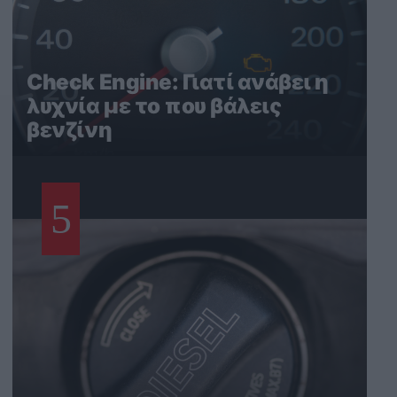
Check Engine: Γιατί ανάβει η
λυχνία με το που βάλεις
βενζίνη
5