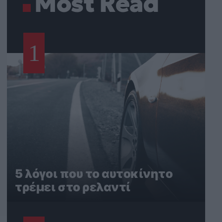
Most Read
1
5 λόγοι που το αυτοκίνητο
τρέμει στο ρελαντί