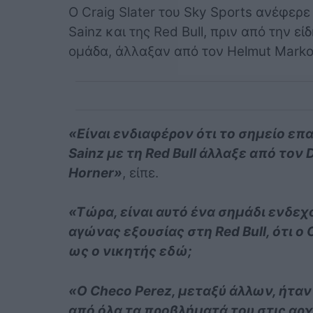
Ο Craig Slater του Sky Sports ανέφερε
Sainz και της Red Bull, πριν από την ε
ομάδα, άλλαξαν από τον Helmut Marko 
«Είναι ενδιαφέρον ότι το σημείο επ
Sainz με τη Red Bull άλλαξε από τον D
Horner»
, είπε.
«Τώρα, είναι αυτό ένα σημάδι ενδεχ
αγώνας εξουσίας στη Red Bull, ότι ο 
ως ο νικητής εδώ;
«Ο Checo Perez, μεταξύ άλλων, ήταν
από όλα τα προβλήματά του στις αρχ