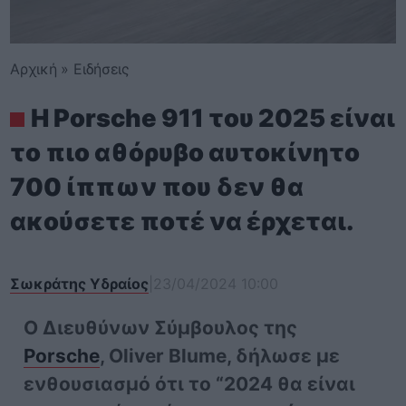
Αρχική
»
Ειδήσεις
H Porsche 911 του 2025 είναι
το πιο αθόρυβο αυτοκίνητο
700 ίππων που δεν θα
ακούσετε ποτέ να έρχεται.
Σωκράτης Υδραίος
|
23/04/2024 10:00
Ο Διευθύνων Σύμβουλος της
Porsche
, Oliver Blume, δήλωσε με
ενθουσιασμό ότι το “2024 θα είναι