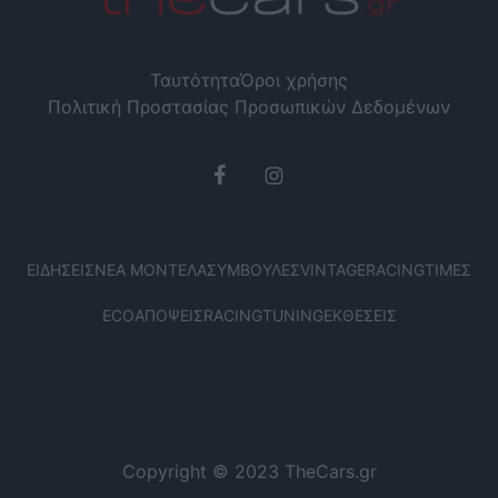
Ταυτότητα
Όροι χρήσης
Πολιτική Προστασίας Προσωπικών Δεδομένων
ΕΙΔΉΣΕΙΣ
ΝΈΑ ΜΟΝΤΈΛΑ
ΣΥΜΒΟΥΛΈΣ
VINTAGE
RACING
ΤΙΜΈΣ
ECO
ΑΠΌΨΕΙΣ
RACING
TUNING
ΕΚΘΈΣΕΙΣ
Copyright © 2023 TheCars.gr