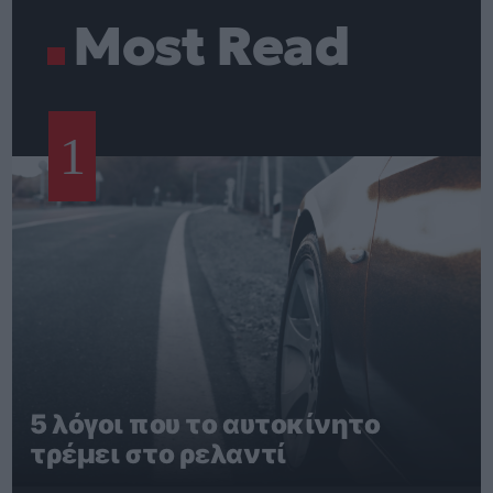
Most Read
1
5 λόγοι που το αυτοκίνητο
τρέμει στο ρελαντί