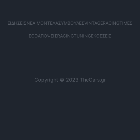
ΕΙΔΉΣΕΙΣ
ΝΈΑ ΜΟΝΤΈΛΑ
ΣΥΜΒΟΥΛΈΣ
VINTAGE
RACING
ΤΙΜΈΣ
ECO
ΑΠΌΨΕΙΣ
RACING
TUNING
ΕΚΘΈΣΕΙΣ
Copyright © 2023 TheCars.gr