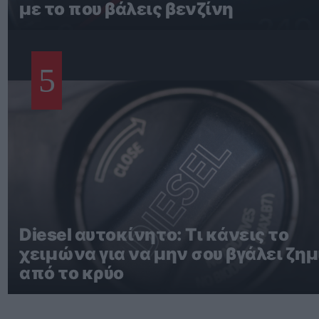
με το που βάλεις βενζίνη
5
Diesel αυτοκίνητο: Τι κάνεις το
χειμώνα για να μην σου βγάλει ζημ
από το κρύο