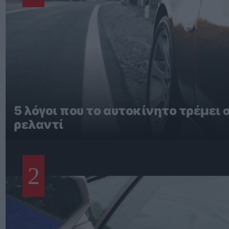
5 λόγοι που το αυτοκίνητο τρέμει 
ρελαντί
2