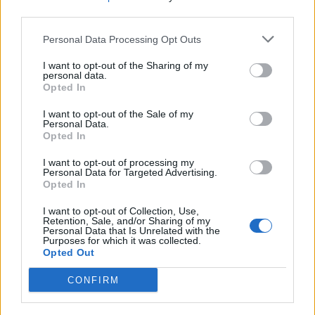
αυτονομία έως 510 χλμ
third parties.
Personal Data Processing Opt Outs
I want to opt-out of the Sharing of my
personal data.
Opted In
I want to opt-out of the Sale of my
Personal Data.
Opted In
I want to opt-out of processing my
Personal Data for Targeted Advertising.
Opted In
I want to opt-out of Collection, Use,
Retention, Sale, and/or Sharing of my
Personal Data that Is Unrelated with the
Purposes for which it was collected.
Opted Out
TheCars.gr
|
12/02/2026 10:00
CONFIRM
Το Omoda 5 SHS-H διαθέτει νέα
υβριδική τεχνολογία με αυτονομία