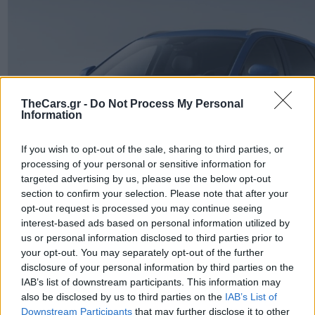
TheCars.gr -
Do Not Process My Personal
Information
If you wish to opt-out of the sale, sharing to third parties, or
processing of your personal or sensitive information for
targeted advertising by us, please use the below opt-out
section to confirm your selection. Please note that after your
opt-out request is processed you may continue seeing
interest-based ads based on personal information utilized by
us or personal information disclosed to third parties prior to
your opt-out. You may separately opt-out of the further
TheCars.gr
|
12/02/2026 13:00
disclosure of your personal information by third parties on the
IAB’s list of downstream participants. This information may
Το νέο BYD ATTO 3 EVO είναι
also be disclosed by us to third parties on the
IAB’s List of
διαθέσιμο με τετρακίνηση και
Downstream Participants
that may further disclose it to other