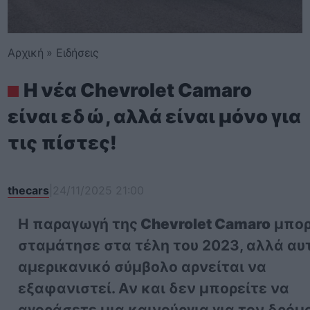
Αρχική
»
Ειδήσεις
Η νέα Chevrolet Camaro
είναι εδώ, αλλά είναι μόνο για
τις πίστες!
thecars
|
24/11/2025 21:00
Η παραγωγή της
Chevrolet Camaro
μπορ
σταμάτησε στα τέλη του 2023, αλλά αυ
αμερικανικό σύμβολο αρνείται να
εξαφανιστεί. Αν και δεν μπορείτε να
αγοράσετε μια καινούργια για τον δρόμο