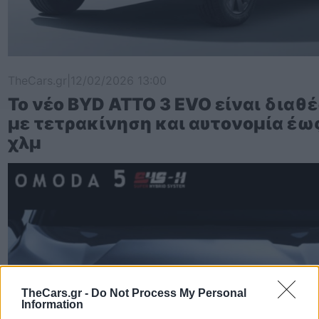
TheCars.gr
|
12/02/2026 13:00
Το νέο BYD ATTO 3 EVO είναι διαθ
με τετρακίνηση και αυτονομία έω
χλμ
TheCars.gr -
Do Not Process My Personal
Information