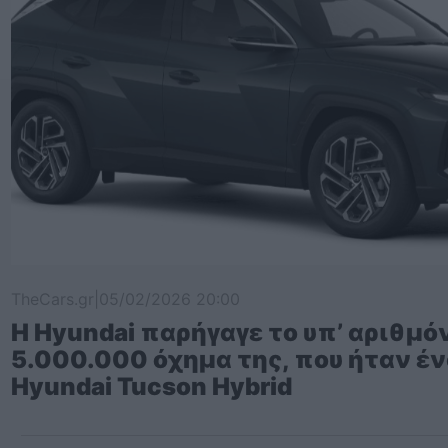
TheCars.gr
|
05/02/2026 20:00
Η Hyundai παρήγαγε το υπ’ αριθμό
5.000.000 όχημα της, που ήταν έ
Hyundai Tucson Hybrid