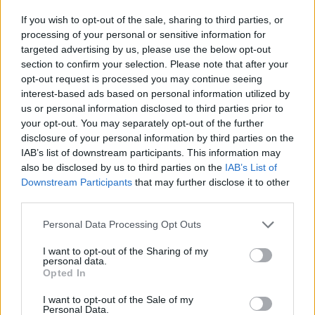
If you wish to opt-out of the sale, sharing to third parties, or
processing of your personal or sensitive information for
targeted advertising by us, please use the below opt-out
section to confirm your selection. Please note that after your
opt-out request is processed you may continue seeing
interest-based ads based on personal information utilized by
TheCars.gr
|
12/02/2026 10:00
us or personal information disclosed to third parties prior to
Το Omoda 5 SHS-H διαθέτει νέα υβ
your opt-out. You may separately opt-out of the further
τεχνολογία με αυτονομία έως 100
disclosure of your personal information by third parties on the
IAB’s list of downstream participants. This information may
χιλιόμετρα
also be disclosed by us to third parties on the
IAB’s List of
Downstream Participants
that may further disclose it to other
third parties.
Personal Data Processing Opt Outs
I want to opt-out of the Sharing of my
personal data.
Opted In
I want to opt-out of the Sale of my
Personal Data.