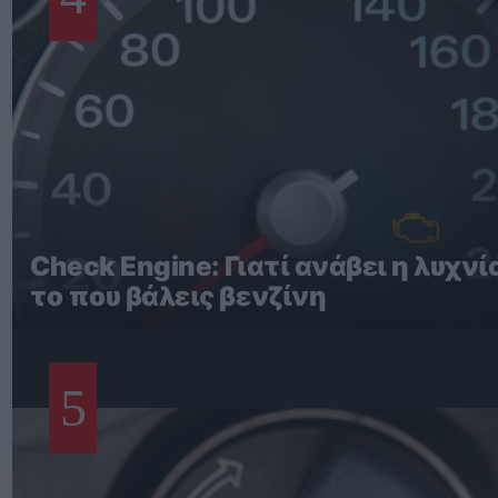
Check Engine: Γιατί ανάβει η λυχνί
το που βάλεις βενζίνη
5