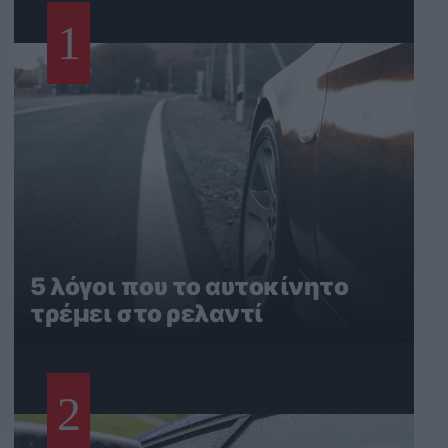
1
5 λόγοι που το αυτοκίνητο
τρέμει στο ρελαντί
2