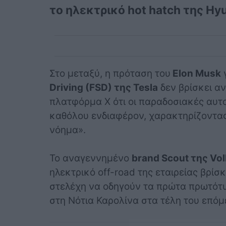
το ηλεκτρικό hot hatch της Hyu
Στο μεταξύ, η πρόταση του
Elon Musk
γ
Driving (FSD) της Tesla
δεν βρίσκει α
πλατφόρμα X ότι οι παραδοσιακές αυτ
καθόλου ενδιαφέρον, χαρακτηρίζοντας 
νόημα».
Το αναγεννημένο
brand Scout της Vo
ηλεκτρικό off-road της εταιρείας βρίσ
στελέχη να οδηγούν τα πρώτα πρωτότυ
στη Νότια Καρολίνα στα τέλη του επόμ