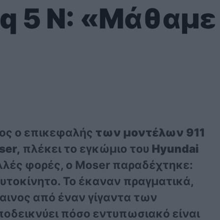
iq 5 N: «Μάθαμε
διος ο επικεφαλής
των μοντέλων 911
ser,
πλέκει το εγκώμιο του
Hyundai
λλές φορές, ο Moser παραδέχτηκε:
υτοκίνητο. Το έκαναν πραγματικά,
αινος από έναν γίγαντα των
ποδεικνύει πόσο εντυπωσιακό είναι