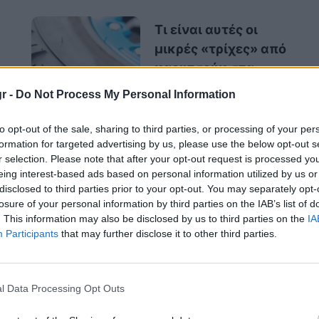
Τι είναι αυτές οι
μικρές «τρίχες» από
καουτσούκ στα
ελαστικά των
r -
Do Not Process My Personal Information
αυτοκινήτων;
to opt-out of the sale, sharing to third parties, or processing of your per
formation for targeted advertising by us, please use the below opt-out s
r selection. Please note that after your opt-out request is processed y
eing interest-based ads based on personal information utilized by us or
 ευρωπαϊκή αγορά αυτοκινήτου. Για πρώτη
disclosed to third parties prior to your opt-out. You may separately opt-
ων plug-in υβριδικών οχημάτων
ξεπέρασαν
losure of your personal information by third parties on the IAB’s list of
. This information may also be disclosed by us to third parties on the
IA
, σηματοδοτώντας ένα ορόσημο στη στροφή
Participants
that may further disclose it to other third parties.
κά καύσιμα.
l Data Processing Opt Outs