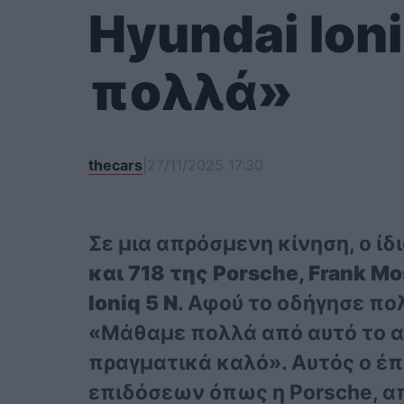
Hyundai Ion
πολλά»
thecars
|
27/11/2025 17:30
Σε μια απρόσμενη κίνηση, ο ί
και 718 της Porsche, Frank Mo
Ioniq 5 N
. Αφού το οδήγησε πο
«Μάθαμε πολλά από αυτό το α
πραγματικά καλό». Αυτός ο έπ
επιδόσεων όπως η Porsche, α