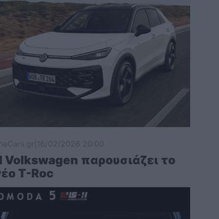
heCars.gr
|
16/02/2026 20:00
Η Volkswagen παρουσιάζει το
νέο T-Roc