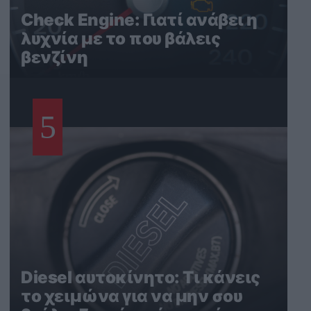
Check Engine: Γιατί ανάβει η
λυχνία με το που βάλεις
βενζίνη
5
Diesel αυτοκίνητο: Τι κάνεις
το χειμώνα για να μην σου