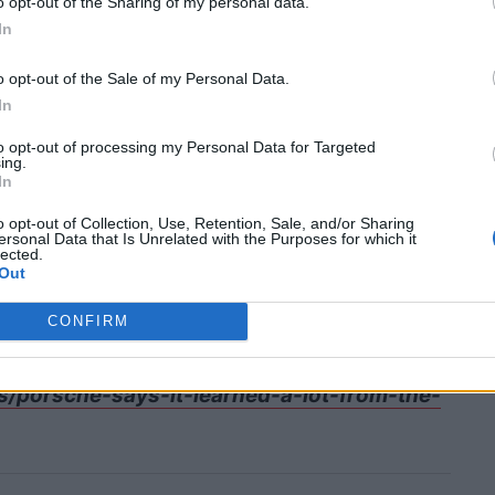
o opt-out of the Sharing of my personal data.
να εξάγει αυτοκίνητα που κατασκευάζονται
In
κής Ασίας και της Μέσης Ανατολής. Ωστόσο,
Ευρώπη, λόγω διαφορών στην ηλεκτρονική
o opt-out of the Sale of my Personal Data.
In
to opt-out of processing my Personal Data for Targeted
ing.
 From the Hyundai Ioniq 5 N: TDS
In
o opt-out of Collection, Use, Retention, Sale, and/or Sharing
ersonal Data that Is Unrelated with the Purposes for which it
lected.
Out
εις δυνατά την πόρτα του αμαξιού μετά τις
CONFIRM
/porsche-says-it-learned-a-lot-from-the-