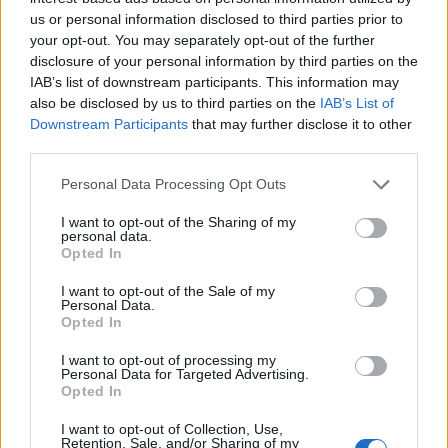
us or personal information disclosed to third parties prior to
your opt-out. You may separately opt-out of the further
disclosure of your personal information by third parties on the
TheCars.gr
|
12/02/2026 13:00
IAB’s list of downstream participants. This information may
also be disclosed by us to third parties on the
IAB’s List of
Το νέο BYD ATTO 3 EVO είναι
Downstream Participants
that may further disclose it to other
διαθέσιμο με τετρακίνηση και
third parties.
αυτονομία έως 510 χλμ
Personal Data Processing Opt Outs
I want to opt-out of the Sharing of my
personal data.
Opted In
I want to opt-out of the Sale of my
Personal Data.
Opted In
I want to opt-out of processing my
Personal Data for Targeted Advertising.
Opted In
I want to opt-out of Collection, Use,
Retention, Sale, and/or Sharing of my