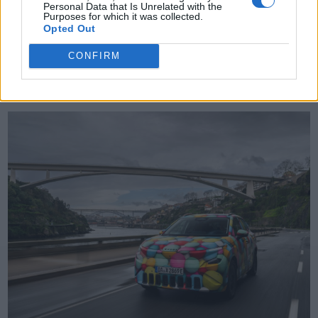
Personal Data that Is Unrelated with the
Purposes for which it was collected.
TheCars.gr
|
12/02/2026 10:00
Opted Out
Το Omoda 5 SHS-H διαθέτει νέα
CONFIRM
υβριδική τεχνολογία με
αυτονομία έως 1000 χιλιόμετρα