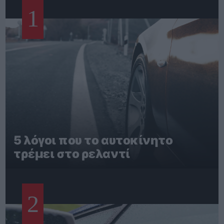
1
5 λόγοι που το αυτοκίνητο
τρέμει στο ρελαντί
2