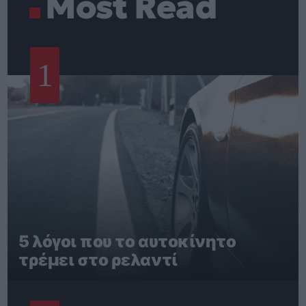
Most Read
1
5 λόγοι που το αυτοκίνητο
τρέμει στο ρελαντί