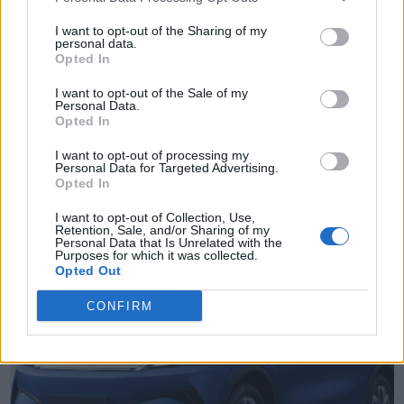
I want to opt-out of the Sharing of my
personal data.
Opted In
I want to opt-out of the Sale of my
Personal Data.
Opted In
TheCars.gr
|
16/02/2026 20:00
I want to opt-out of processing my
Η Volkswagen παρουσιάζει το νέο
Personal Data for Targeted Advertising.
Opted In
T-Roc
I want to opt-out of Collection, Use,
Retention, Sale, and/or Sharing of my
Personal Data that Is Unrelated with the
Purposes for which it was collected.
Opted Out
CONFIRM