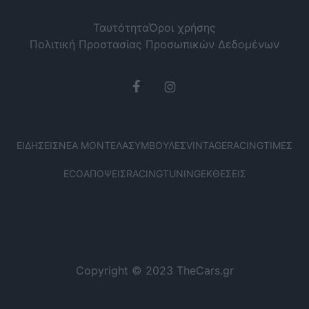
Ταυτότητα
Όροι χρήσης
Πολιτική Προστασίας Προσωπικών Δεδομένων
ΕΙΔΉΣΕΙΣ
ΝΈΑ ΜΟΝΤΈΛΑ
ΣΥΜΒΟΥΛΈΣ
VINTAGE
RACING
ΤΙΜΈΣ
ECO
ΑΠΌΨΕΙΣ
RACING
TUNING
ΕΚΘΈΣΕΙΣ
Copyright © 2023 TheCars.gr