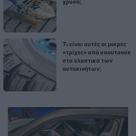
χρυσό;
Τι είναι αυτές οι μικρές
«τρίχες» από καουτσούκ
στα ελαστικά των
αυτοκινήτων;