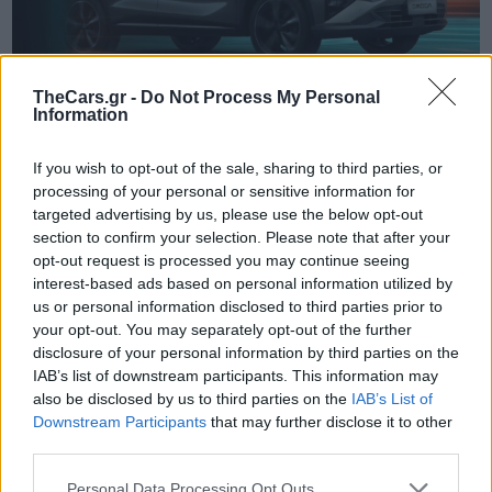
TheCars.gr -
Do Not Process My Personal
Information
If you wish to opt-out of the sale, sharing to third parties, or
TheCars.gr
|
19/02/2026 18:00
processing of your personal or sensitive information for
Δοκιμάζουμε το οικογενειακό
targeted advertising by us, please use the below opt-out
section to confirm your selection. Please note that after your
ηλεκτρικό Omoda 5
opt-out request is processed you may continue seeing
interest-based ads based on personal information utilized by
us or personal information disclosed to third parties prior to
your opt-out. You may separately opt-out of the further
disclosure of your personal information by third parties on the
IAB’s list of downstream participants. This information may
also be disclosed by us to third parties on the
IAB’s List of
Downstream Participants
that may further disclose it to other
third parties.
Personal Data Processing Opt Outs