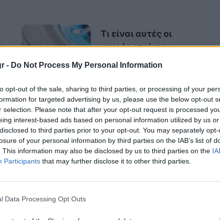
Τι είναι αυτές οι
νο
μικρές «τρίχες»
από καουτσούκ στα
r -
Do Not Process My Personal Information
ελαστικά των
αυτοκινήτων;
to opt-out of the sale, sharing to third parties, or processing of your per
formation for targeted advertising by us, please use the below opt-out s
r selection. Please note that after your opt-out request is processed y
eing interest-based ads based on personal information utilized by us or
disclosed to third parties prior to your opt-out. You may separately opt-
 drive according to the conditions as the
losure of your personal information by third parties on the IAB’s list of
. This information may also be disclosed by us to third parties on the
IA
.com/dkL0n7eKFV
Participants
that may further disclose it to other third parties.
l Data Processing Opt Outs
entral)
November 29, 2025