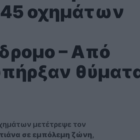
 45 οχημάτων
δρομο – Από
υπήρξαν θύματ
οχημάτων μετέτρεψε τον
ντιάνα σε εμπόλεμη ζώνη
,