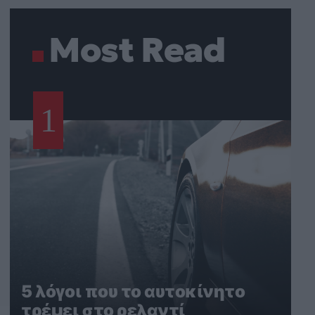
Most Read
1
5 λόγοι που το αυτοκίνητο
τρέμει στο ρελαντί