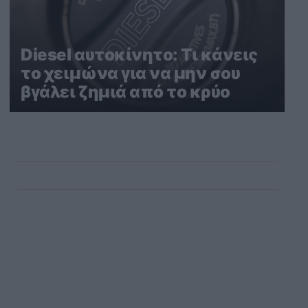
Diesel αυτοκίνητο: Τι κάνεις
το χειμώνα για να μην σου
βγάλει ζημιά από το κρύο