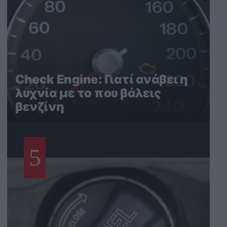
Check Engine: Γιατί ανάβει η
λυχνία με το που βάλεις
βενζίνη
5