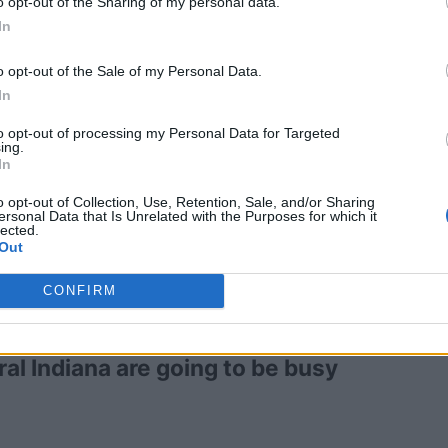
o opt-out of the Sharing of my personal data.
In
o opt-out of the Sale of my Personal Data.
να οδηγούν με λεβιέ ταχυτήτων!
In
to opt-out of processing my Personal Data for Targeted
ing.
 παρά τη σφοδρότητα και την έκταση του
In
 δεν υπήρξαν σοβαροί τραυματισμοί. Όλοι οι
o opt-out of Collection, Use, Retention, Sale, and/or Sharing
ι, σε αυτό που πολλοί χαρακτήρισαν ως
ersonal Data that Is Unrelated with the Purposes for which it
lected.
Out
CONFIRM
l Indiana are going to be busy