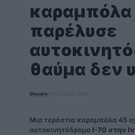
καραμπόλα
παρέλυσε
αυτοκινητό
θαύμα δεν 
thecars
|
01/12/2025 13:30
Μια τεράστια καραμπόλα 45 
αυτοκινητόδρομο
I-70 στην Ι